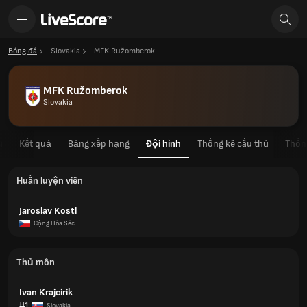
Bóng đá
Slovakia
MFK Ružomberok
MFK Ružomberok
Slovakia
u
Kết quả
Bảng xếp hạng
Đội hình
Thống kê cầu thủ
Thốn
Huấn luyện viên
Jaroslav Kostl
Cộng Hòa Séc
Thủ môn
Ivan Krajcirik
#1
Slovakia