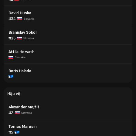
David Huska
#34
Slovakia
Branislav Sokol
#35
Slovakia
Attila Horvath
Slovakia
Boris Halada
Hậu vệ
Alexander Mojžiš
#2
Slovakia
Tomas Marusin
#5