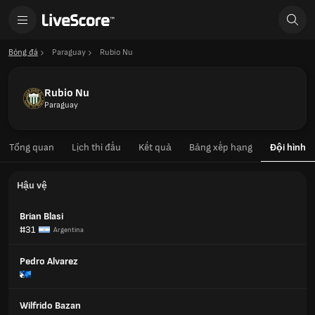
Bóng đá
Paraguay
Rubio Nu
Rubio Nu
Paraguay
Tổng quan
Lịch thi đấu
Kết quả
Bảng xếp hạng
Đội hình
Hậu vệ
Brian Blasi
#31
Argentina
Pedro Alvarez
Wilfrido Bazan