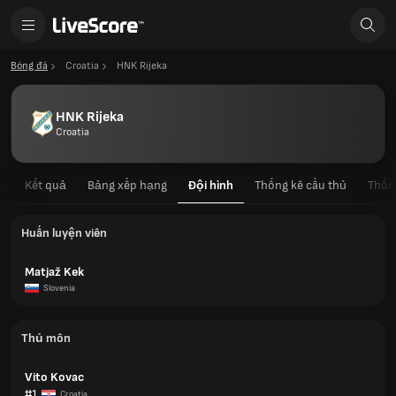
Bóng đá
Croatia
HNK Rijeka
HNK Rijeka
Croatia
u
Kết quả
Bảng xếp hạng
Đội hình
Thống kê cầu thủ
Thốn
Huấn luyện viên
Matjaž Kek
Slovenia
Thủ môn
Vito Kovac
#1
Croatia