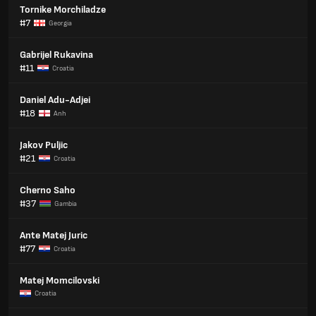
Tornike Morchiladze
#7
Georgia
Gabrijel Rukavina
#11
Croatia
Daniel Adu-Adjei
#18
Anh
Jakov Puljic
#21
Croatia
Cherno Saho
#37
Gambia
Ante Matej Juric
#77
Croatia
Matej Momcilovski
Croatia