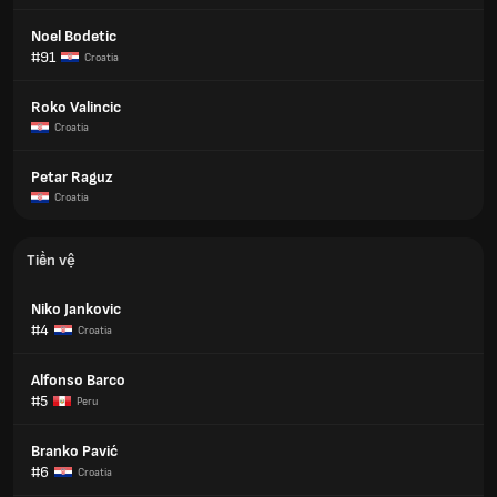
Noel Bodetic
#91
Croatia
Roko Valincic
Croatia
Petar Raguz
Croatia
Tiền vệ
Niko Jankovic
#4
Croatia
Alfonso Barco
#5
Peru
Branko Pavić
#6
Croatia