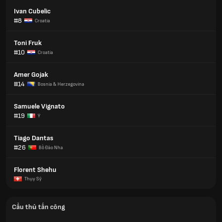
Ivan Cubelic
#8
Croatia
Toni Fruk
#10
Croatia
Amer Gojak
#14
Bosnia & Herzegovina
Samuele Vignato
#19
Ý
Tiago Dantas
#26
Bồ Đào Nha
Florent Shehu
Thụy Sỹ
Cầu thủ tấn công