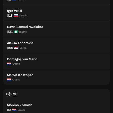
Igor Vekić
#13
Slovenia
David Samuel Nwolokor
#31
Nigeria
Aleksa Todorovic
#99
Serbia
Domagoj Ivan Maric
Croatia
Maroje Kostopec
Croatia
Hậu vệ
Moreno Zivkovic
#3
Croatia