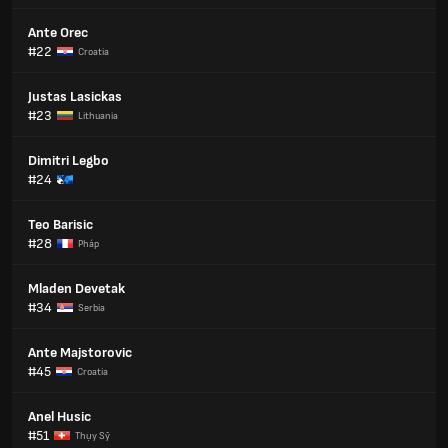
Ante Orec
#22
Croatia
Justas Lasickas
#23
Lithuania
Dimitri Legbo
#24
Teo Barisic
#28
Pháp
Mladen Devetak
#34
Serbia
Ante Majstorovic
#45
Croatia
Anel Husic
#51
Thụy Sỹ