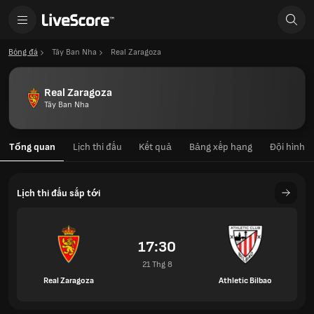
Bóng đá
Tây Ban Nha
Real Zaragoza
Real Zaragoza
Tây Ban Nha
Tổng quan
Lịch thi đấu
Kết quả
Bảng xếp hạng
Đội hình
Lịch thi đấu sắp tới
17:30
21 Thg 8
Real Zaragoza
Athletic Bilbao