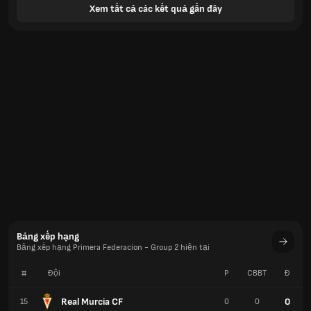
Xem tất cả các kết quả gần đây
Bảng xếp hạng
Bảng xếp hạng Primera Federacion - Group 2 hiện tại
#
Đội
P
CBBT
Đ
Real Murcia CF
0
15
0
0