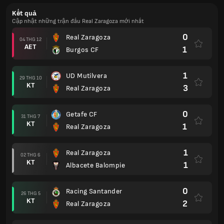
Kết quả
Cập nhật những trận đấu Real Zaragoza mới nhất
0
Real Zaragoza
04 THG 12
AET
1
Burgos CF
1
UD Mutilvera
29 THG 10
KT
3
Real Zaragoza
0
Getafe CF
31 THG 7
KT
1
Real Zaragoza
1
Real Zaragoza
02 THG 6
KT
1
Albacete Balompie
0
Racing Santander
26 THG 5
KT
2
Real Zaragoza