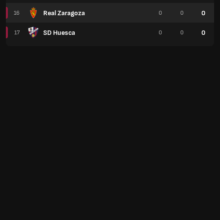
Real Zaragoza
0
16
0
0
SD Huesca
0
17
0
0