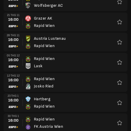
Wolfsberger AC
Yêu
thích
21 THG 11
Grazer AK
16:00
Rapid Wien
Yêu
thích
28 THG 11
Austria Lustenau
16:00
Rapid Wien
Yêu
thích
05 THG 12
Rapid Wien
16:00
Lask
Yêu
thích
12 THG 12
Rapid Wien
16:00
Josko Ried
Yêu
thích
23 THG 1
Hartberg
16:00
Rapid Wien
Yêu
thích
30 THG 1
Rapid Wien
16:00
FK Austria Wien
Yêu