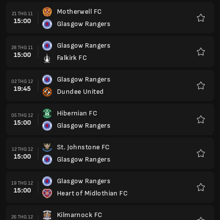
Motherwell FC
21 THG 11
15:00
Glasgow Rangers
Yêu
thích
Glasgow Rangers
28 THG 11
15:00
Falkirk FC
Yêu
thích
Glasgow Rangers
02 THG 12
19:45
Dundee United
Yêu
thích
Hibernian FC
05 THG 12
15:00
Glasgow Rangers
Yêu
thích
St. Johnstone FC
12 THG 12
15:00
Glasgow Rangers
Yêu
thích
Glasgow Rangers
19 THG 12
15:00
Heart of Midlothian FC
Yêu
thích
Kilmarnock FC
26 THG 12