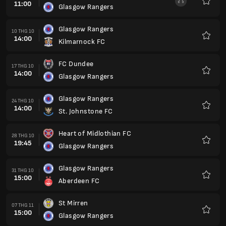
11:00
Glasgow Rangers
Yêu
thích
Glasgow Rangers
10 THG 10
14:00
Kilmarnock FC
Yêu
thích
FC Dundee
17 THG 10
14:00
Glasgow Rangers
Yêu
thích
Glasgow Rangers
24 THG 10
14:00
St. Johnstone FC
Yêu
thích
Heart of Midlothian FC
28 THG 10
19:45
Glasgow Rangers
Yêu
thích
Glasgow Rangers
31 THG 10
15:00
Aberdeen FC
Yêu
thích
St Mirren
07 THG 11
15:00
Glasgow Rangers
Yêu
thích