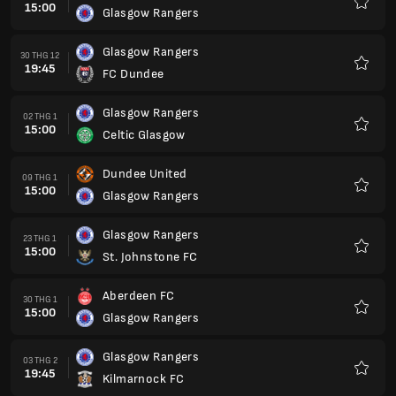
15:00
Glasgow Rangers
Yêu
thích
Glasgow Rangers
30 THG 12
19:45
FC Dundee
Yêu
thích
Glasgow Rangers
02 THG 1
15:00
Celtic Glasgow
Yêu
thích
Dundee United
09 THG 1
15:00
Glasgow Rangers
Yêu
thích
Glasgow Rangers
23 THG 1
15:00
St. Johnstone FC
Yêu
thích
Aberdeen FC
30 THG 1
15:00
Glasgow Rangers
Yêu
thích
Glasgow Rangers
03 THG 2
19:45
Kilmarnock FC
Yêu
thích