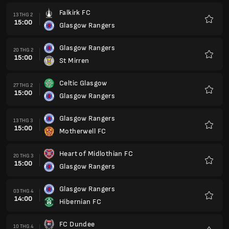
Falkirk FC
13 THG 2
15:00
Glasgow Rangers
Yêu
thích
Glasgow Rangers
20 THG 2
15:00
St Mirren
Yêu
thích
Celtic Glasgow
27 THG 2
15:00
Glasgow Rangers
Yêu
thích
Glasgow Rangers
13 THG 3
15:00
Motherwell FC
Yêu
thích
Heart of Midlothian FC
20 THG 3
15:00
Glasgow Rangers
Yêu
thích
Glasgow Rangers
03 THG 4
14:00
Hibernian FC
Yêu
thích
FC Dundee
10 THG 4