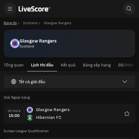
Bóng đá
Scotland
Glasgow Rangers
Glasgow Rangers
Scotland
Tổng quan
Lịch thi đấu
Kết quả
Bảng xếp hạng
Đội hình
Tất cả giải đấu
Giải Ngoại hạng
Glasgow Rangers
09 THG 8
15:00
Hibernian FC
Yêu
thích
Europa League Qualification