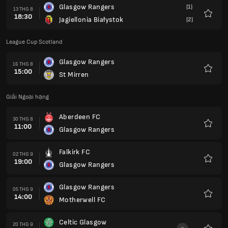
Glasgow Rangers
(1)
13 THG 8
18:30
Jagiellonia Białystok
(2)
Yêu
thích
League Cup Scotland
Glasgow Rangers
16 THG 8
15:00
St Mirren
Yêu
thích
Giải Ngoại hạng
Aberdeen FC
30 THG 8
11:00
Glasgow Rangers
Yêu
thích
Falkirk FC
02 THG 9
19:00
Glasgow Rangers
Yêu
thích
Glasgow Rangers
05 THG 9
14:00
Motherwell FC
Yêu
thích
Celtic Glasgow
20 THG 9