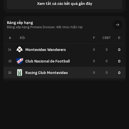
Xem tất cả các kết quả gần đây
Bảng xếp hạng
Bảng xếp hạng Primera Division: Kết thúc hiện tại
#
Đội
P
CBBT
Đ
Montevideo Wanderers
0
14
0
0
Club Nacional de Football
0
15
0
0
Racing Club Montevideo
0
16
0
0