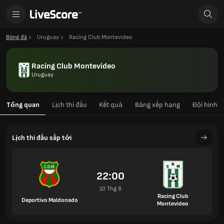
Bóng đá
Uruguay
Racing Club Montevideo
Racing Club Montevideo
Uruguay
Tổng quan
Lịch thi đấu
Kết quả
Bảng xếp hạng
Đội hình
Lịch thi đấu sắp tới
22:00
10 Thg 8
Racing Club
Deportivo Maldonado
Montevideo