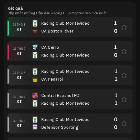
Kết quả
Cập nhật những trận đấu Racing Club Montevideo mới nhất
1
Racing Club Montevideo
02 THG 8
KT
0
CA Boston River
1
CA Cerro
26 THG 7
KT
0
Racing Club Montevideo
1
Racing Club Montevideo
12 THG 7
KT
1
CA Penarol
1
Central Espanol FC
06 THG 6
KT
1
Racing Club Montevideo
0
Racing Club Montevideo
30 THG 5
KT
0
Defensor Sporting