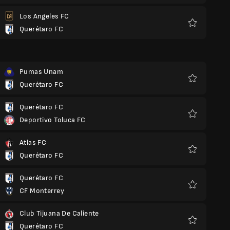
thích
Los Angeles FC
Querétaro FC
Yêu
thích
Pumas Unam
Querétaro FC
Yêu
thích
Querétaro FC
Deportivo Toluca FC
Yêu
thích
Atlas FC
Querétaro FC
Yêu
thích
Querétaro FC
CF Monterrey
Yêu
thích
Club Tijuana De Caliente
Querétaro FC
Yêu