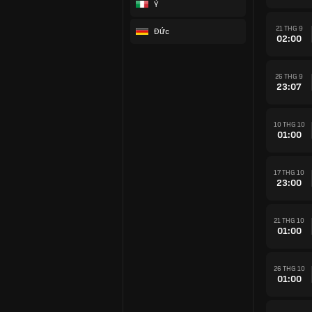
Ý
21 THG 9
Đức
02:00
26 THG 9
23:07
10 THG 10
01:00
17 THG 10
23:00
21 THG 10
01:00
26 THG 10
01:00