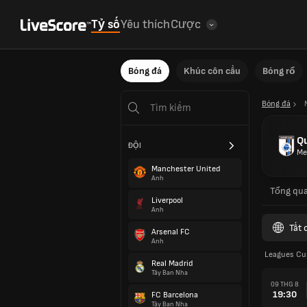
Tỷ số
Yêu thích
Cược
Bóng đá
Khúc côn cầu
Bóng rổ
Bóng đá
Q
ĐỘI
Me
Manchester United
Anh
Tổng qu
Liverpool
Anh
Tất 
Arsenal FC
Anh
Leagues Cu
Real Madrid
Tây Ban Nha
09 THG 8
19:30
FC Barcelona
Tây Ban Nha