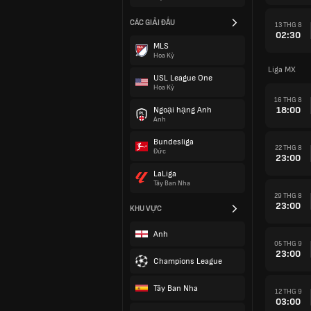
CÁC GIẢI ĐẤU
13 THG 8
02:30
MLS
Hoa Kỳ
Liga MX
USL League One
Hoa Kỳ
16 THG 8
18:00
Ngoại hạng Anh
Anh
Bundesliga
22 THG 8
Đức
23:00
LaLiga
Tây Ban Nha
29 THG 8
23:00
KHU VỰC
Anh
05 THG 9
23:00
Champions League
Tây Ban Nha
12 THG 9
03:00