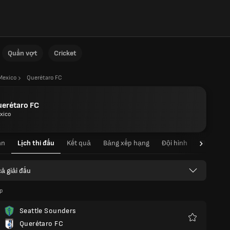
Quần vợt
Cricket
Mexico
Querétaro FC
uerétaro FC
xico
an
Lịch thi đấu
Kết quả
Bảng xếp hạng
Đội hình
Thống kê 
cả giải đấu
p
Seattle Sounders
Querétaro FC
Yêu