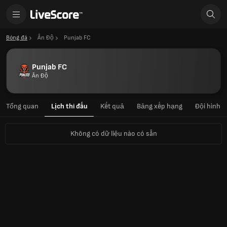
Bóng đá
Ấn Độ
Punjab FC
Punjab FC
Ấn Độ
Tổng quan
Lịch thi đấu
Kết quả
Bảng xếp hạng
Đội hình
Không có dữ liệu nào có sẵn