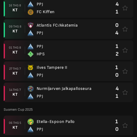
4
PPJ
16 THG 8
KT
1
FC Kiffen
0
Atlantis FC/Akatemia
09 THG 8
KT
4
PPJ
1
PPJ
01 THG 8
KT
2
HPS
1
Ilves Tampere II
27 THG 7
KT
0
PPJ
4
Nurmijarven Jalkapalloseura
14 THG 7
KT
1
PPJ
Suomen Cup 2025
1
Etella-Espoon Pallo
06 THG 5
KT
0
PPJ