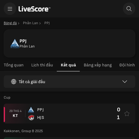
Bóng đá
Phần Lan
PPJ
PPJ
Phần Lan
Tổng quan
Lịch thi đấu
Kết quả
Bảng xếp hạng
Đội hình
Tất cả giải đấu
Cup
0
PPJ
29 THG 4
KT
1
HJS
Kakkonen, Group B 2025