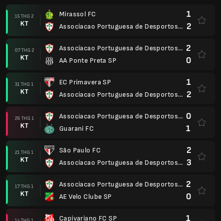
1
Mirassol FC
15 THG 2
KT
2
Associacao Portuguesa de Desportos SP
2
Associacao Portuguesa de Desportos SP
07 THG 2
KT
0
AA Ponte Preta SP
1
EC Primavera SP
31 THG 1
KT
2
Associacao Portuguesa de Desportos SP
0
Associacao Portuguesa de Desportos SP
26 THG 1
KT
1
Guarani FC
2
São Paulo FC
21 THG 1
KT
3
Associacao Portuguesa de Desportos SP
2
Associacao Portuguesa de Desportos SP
17 THG 1
KT
0
AE Velo Clube SP
1
Capivariano FC SP
14 THG 1