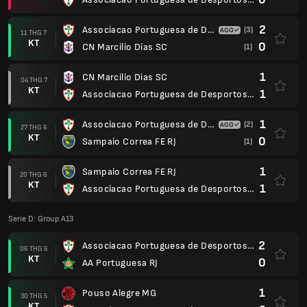
2
Associacao Portuguesa de Desportos SP
(3)
11 THG 7
KT
0
CN Marcilio Dias SC
(1)
1
CN Marcilio Dias SC
04 THG 7
KT
1
Associacao Portuguesa de Desportos SP
1
Associacao Portuguesa de Desportos SP
(2)
27 THG 6
KT
0
Sampaio Correa FE RJ
(1)
1
Sampaio Correa FE RJ
20 THG 6
KT
1
Associacao Portuguesa de Desportos SP
Serie D: Group A13
2
Associacao Portuguesa de Desportos SP
06 THG 6
KT
0
AA Portuguesa RJ
1
Pouso Alegre MG
30 THG 5
KT