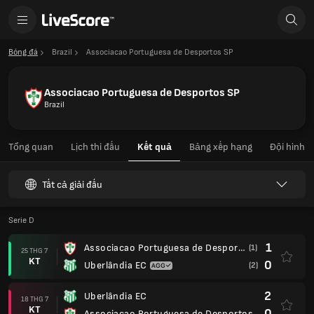
Bóng đá
Brazil
Associacao Portuguesa de Desportos SP
Associacao Portuguesa de Desportos SP
Brazil
Tổng quan
Lịch thi đấu
Kết quả
Bảng xếp hạng
Đội hình
Tất cả giải đấu
Serie D
1
Associacao Portuguesa de Desportos SP
(1)
25 THG 7
KT
0
Uberlândia EC
(2)
2
Uberlândia EC
18 THG 7
KT
0
Associacao Portuguesa de Desportos SP