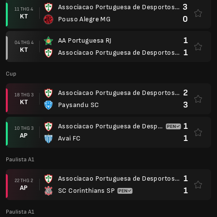
3
Associacao Portuguesa de Desportos SP
11 THG 4
KT
0
Pouso Alegre MG
1
AA Portuguesa RJ
04 THG 4
KT
1
Associacao Portuguesa de Desportos SP
Cup
2
Associacao Portuguesa de Desportos SP
18 THG 3
KT
3
Paysandu SC
1
Associacao Portuguesa de Desportos SP
10 THG 3
AP
1
Avai FC
Paulista A1
1
Associacao Portuguesa de Desportos SP
22 THG 2
AP
1
SC Corinthians SP
Paulista A1