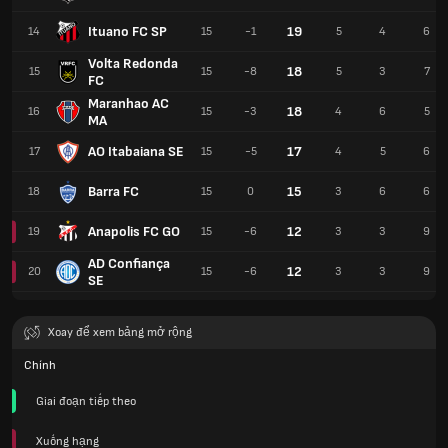
Ituano FC SP
19
14
15
-1
5
4
6
Volta Redonda
18
15
15
-8
5
3
7
FC
Maranhao AC
18
16
15
-3
4
6
5
MA
AO Itabaiana SE
17
17
15
-5
4
5
6
Barra FC
15
18
15
0
3
6
6
Anapolis FC GO
12
19
15
-6
3
3
9
AD Confiança
12
20
15
-6
3
3
9
SE
Xoay để xem bảng mở rộng
Chính
Giai đoạn tiếp theo
Xuống hạng