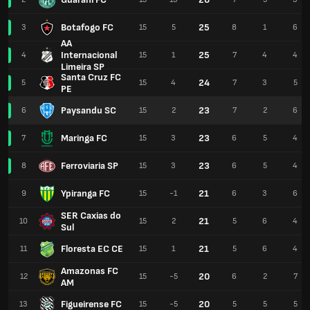
Botafogo FC
25
3
15
5
8
1
6
AA
Internacional
25
4
15
1
7
4
4
Limeira SP
Santa Cruz FC
24
5
15
4
7
3
5
PE
Paysandu SC
23
6
15
2
7
2
6
Maringa FC
23
7
15
3
6
5
4
Ferroviaria SP
23
8
15
3
6
5
4
Ypiranga FC
21
9
15
-1
6
3
6
SER Caxias do
21
10
15
2
5
6
4
Sul
Floresta EC CE
21
11
15
1
5
6
4
Amazonas FC
20
12
15
-5
6
2
7
AM
Figueirense FC
20
13
15
-5
5
5
5