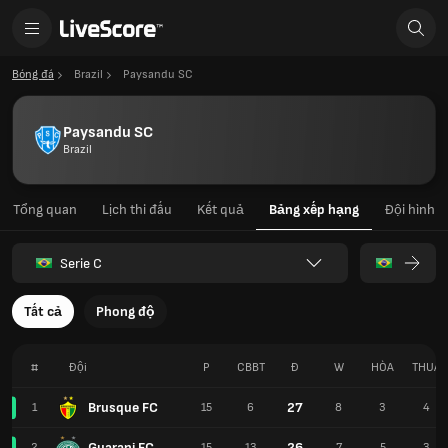
Bóng đá
Brazil
Paysandu SC
Paysandu SC
Brazil
Tổng quan
Lịch thi đấu
Kết quả
Bảng xếp hạng
Đội hình
Serie C
Tất cả
Phong độ
#
Đội
P
CBBT
Đ
W
HÒA
THUA
Brusque FC
27
1
15
6
8
3
4
Guarani FC
26
2
15
13
7
5
3