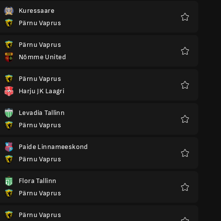
Kuressaare
Pärnu Vaprus
Yêu
thích
Pärnu Vaprus
Nõmme United
Yêu
thích
Pärnu Vaprus
Harju JK Laagri
Yêu
thích
Levadia Tallinn
Pärnu Vaprus
Yêu
thích
Paide Linnameeskond
Pärnu Vaprus
Yêu
thích
Flora Tallinn
Pärnu Vaprus
Yêu
thích
Pärnu Vaprus