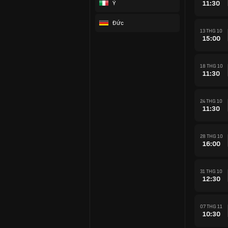
11:30
Ý
Đức
13 THG 10
15:00
18 THG 10
11:30
24 THG 10
11:30
28 THG 10
16:00
31 THG 10
12:30
07 THG 11
10:30