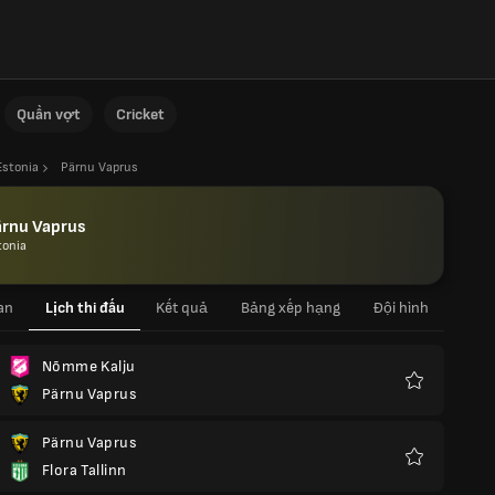
Quần vợt
Cricket
Estonia
Pärnu Vaprus
ärnu Vaprus
tonia
an
Lịch thi đấu
Kết quả
Bảng xếp hạng
Đội hình
Nõmme Kalju
Pärnu Vaprus
Yêu
thích
Pärnu Vaprus
Flora Tallinn
Yêu
thích