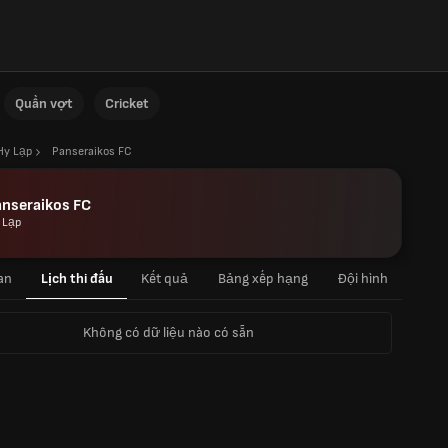
Quần vợt
Cricket
Hy Lạp
Panseraikos FC
anseraikos FC
 Lạp
an
Lịch thi đấu
Kết quả
Bảng xếp hạng
Đội hình
Không có dữ liệu nào có sẵn