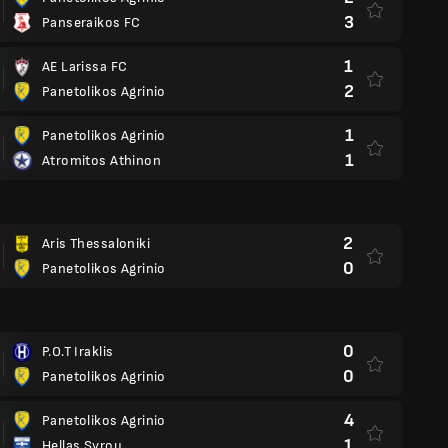
3
Panseraikos FC
1
AE Larissa FC
2
Panetolikos Agrinio
1
Panetolikos Agrinio
1
Atromitos Athinon
2
Aris Thessaloniki
0
Panetolikos Agrinio
0
P.O.T Iraklis
0
Panetolikos Agrinio
4
Panetolikos Agrinio
1
Hellas Syrou