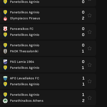
0
Panetolikos Agrinio
0
Panetolikos Agrinio
2
Olympiacos Piraeus
0
Panseraikos FC
0
Panetolikos Agrinio
0
Panetolikos Agrinio
1
PAOK Thessaloniki
0
PAS Lamia 1964
1
Panetolikos Agrinio
1
APO Levadiakos FC
1
Panetolikos Agrinio
1
Panetolikos Agrinio
2
Panathinaikos Athens