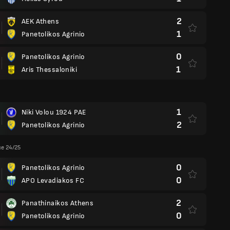
2
AEK Athens
1
Panetolikos Agrinio
0
Panetolikos Agrinio
1
Aris Thessaloniki
1
Niki Volou 1924 PAE
2
Panetolikos Agrinio
ue 24/25
0
Panetolikos Agrinio
0
APO Levadiakos FC
2
Panathinaikos Athens
0
Panetolikos Agrinio