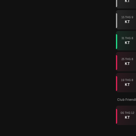
KT
15 THG 9
KT
31 THG 8
KT
25 THG 8
KT
19 THG 8
KT
Club Friend
06 THG 12
KT