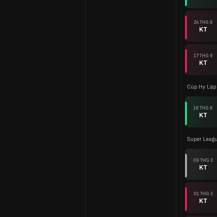
24 THG 9
KT
17 THG 9
KT
Cúp Hy Lạp
18 THG 8
KT
Super Leag
09 THG 3
KT
01 THG 3
KT