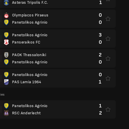
1
Asteras Tripolis F.C.
0
Olympiacos Piraeus
0
Panetolikos Agrinio
3
Panetolikos Agrinio
0
Panseraikos FC
2
PAOK Thessaloniki
0
Panetolikos Agrinio
0
Panetolikos Agrinio
1
PAS Lamia 1964
lies
1
Panetolikos Agrinio
2
RSC Anderlecht