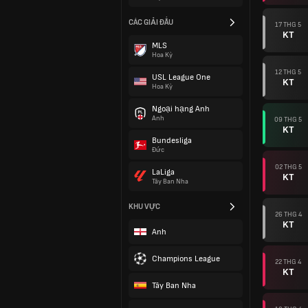
CÁC GIẢI ĐẤU
17 THG 5
KT
MLS
Hoa Kỳ
12 THG 5
USL League One
KT
Hoa Kỳ
Ngoại hạng Anh
Anh
09 THG 5
KT
Bundesliga
Đức
02 THG 5
LaLiga
KT
Tây Ban Nha
KHU VỰC
26 THG 4
KT
Anh
Champions League
22 THG 4
KT
Tây Ban Nha