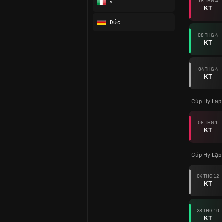
18 THG 4
Ý
KT
Đức
08 THG 4
KT
04 THG 4
KT
Cúp Hy Lạp
06 THG 1
KT
Cúp Hy Lạp
04 THG 12
KT
28 THG 10
KT