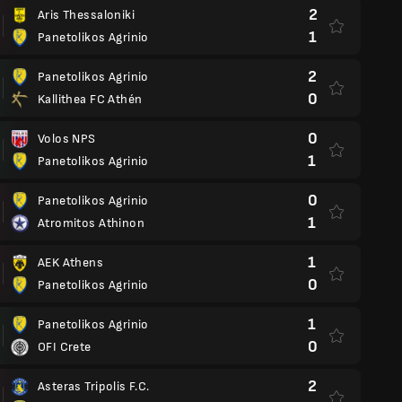
2
Aris Thessaloniki
1
Panetolikos Agrinio
2
Panetolikos Agrinio
0
Kallithea FC Athén
0
Volos NPS
1
Panetolikos Agrinio
0
Panetolikos Agrinio
1
Atromitos Athinon
1
AEK Athens
0
Panetolikos Agrinio
1
Panetolikos Agrinio
0
OFI Crete
2
Asteras Tripolis F.C.