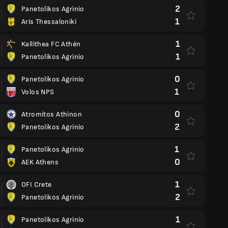
2
Panetolikos Agrinio
1
Aris Thessaloniki
1
Kallithea FC Athén
1
Panetolikos Agrinio
0
Panetolikos Agrinio
1
Volos NPS
0
Atromitos Athinon
2
Panetolikos Agrinio
1
Panetolikos Agrinio
0
AEK Athens
1
OFI Crete
2
Panetolikos Agrinio
1
Panetolikos Agrinio