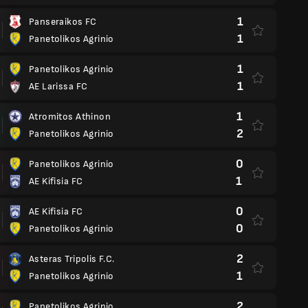
1
Panseraikos FC
1
Panetolikos Agrinio
1
Panetolikos Agrinio
1
AE Larissa FC
1
Atromitos Athinon
2
Panetolikos Agrinio
0
Panetolikos Agrinio
1
AE Kifisia FC
0
AE Kifisia FC
0
Panetolikos Agrinio
2
Asteras Tripolis F.C.
1
Panetolikos Agrinio
2
Panetolikos Agrinio