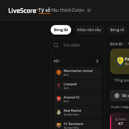
Tỷ số
Yêu thích
Cược
Bóng đá
Khúc côn cầu
Bóng rổ
Bóng đá
Pa
ĐỘI
Hy
Manchester United
Anh
Tổng qu
Liverpool
Anh
Tất 
Arsenal FC
Anh
Super Leag
Real Madrid
Tây Ban Nha
21 THG 5
KT
FC Barcelona
Tây Ban Nha