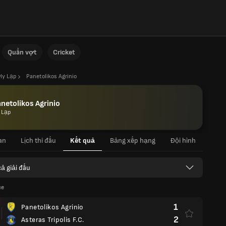
Quần vợt
Cricket
Hy Lạp
Panetolikos Agrinio
netolikos Agrinio
 Lạp
an
Lịch thi đấu
Kết quả
Bảng xếp hạng
Đội hình
cả giải đấu
ue
1
Panetolikos Agrinio
2
Asteras Tripolis F.C.