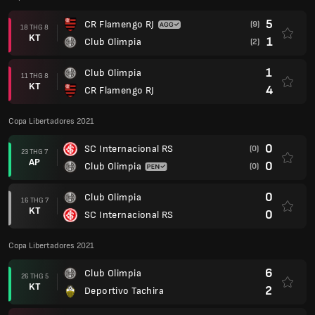
5
CR Flamengo RJ
(9)
18 THG 8
KT
1
Club Olimpia
(2)
1
Club Olimpia
11 THG 8
KT
4
CR Flamengo RJ
Copa Libertadores 2021
0
SC Internacional RS
(0)
23 THG 7
AP
0
Club Olimpia
(0)
0
Club Olimpia
16 THG 7
KT
0
SC Internacional RS
Copa Libertadores 2021
6
Club Olimpia
26 THG 5
KT
2
Deportivo Tachira