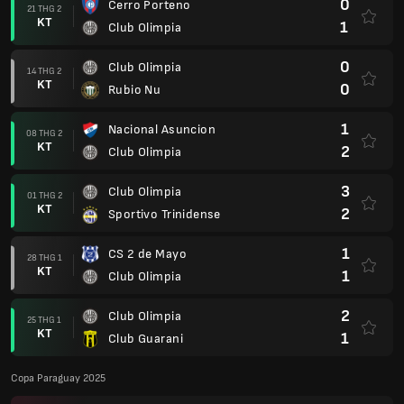
0
Cerro Porteno
21 THG 2
KT
1
Club Olimpia
0
Club Olimpia
14 THG 2
KT
0
Rubio Nu
1
Nacional Asuncion
08 THG 2
KT
2
Club Olimpia
3
Club Olimpia
01 THG 2
KT
2
Sportivo Trinidense
1
CS 2 de Mayo
28 THG 1
KT
1
Club Olimpia
2
Club Olimpia
25 THG 1
KT
1
Club Guarani
Copa Paraguay 2025