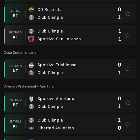
0
CD Recoleta
14 THG 3
KT
1
Club Olimpia
1
Club Olimpia
08 THG 3
KT
1
Sportivo San Lorenzo
Copa Sudamericana
0
Sportivo Trinidense
05 THG 3
KT
1
Club Olimpia
Division Profesional - Apertura
0
Sportivo Ameliano
28 THG 2
KT
1
Club Olimpia
1
Club Olimpia
25 THG 2
KT
0
Libertad Asuncion