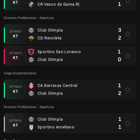
KT
1
CR Vasco da Gama RJ
Division Profesional - Apertura
3
Club Olimpia
15 THG 5
KT
2
CD Recoleta
1
Sportivo San Lorenzo
10 THG 5
KT
0
Club Olimpia
Copa Sudamericana
1
CA Barracas Central
07 THG 5
KT
2
Club Olimpia
Division Profesional - Apertura
1
Club Olimpia
03 THG 5
KT
1
Sportivo Ameliano