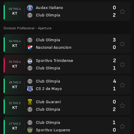
0
Audax Italiano
09 THG 4
KT
2
Club Olimpia
Division Profesional - Apertura
3
Club Olimpia
04 THG 4
KT
0
Nacional Asuncion
2
Sportivo Trinidense
01 THG 4
KT
1
Club Olimpia
4
Club Olimpia
28 THG 3
KT
1
CS 2 de Mayo
0
Club Guarani
21 THG 3
KT
2
Club Olimpia
1
Club Olimpia
17 THG 3
KT
0
Sportivo Luqueno