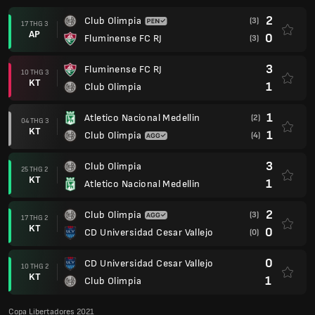
2
Club Olimpia
(3)
17 THG 3
AP
0
Fluminense FC RJ
(3)
3
Fluminense FC RJ
10 THG 3
KT
1
Club Olimpia
1
Atletico Nacional Medellin
(2)
04 THG 3
KT
1
Club Olimpia
(4)
3
Club Olimpia
25 THG 2
KT
1
Atletico Nacional Medellin
2
Club Olimpia
(3)
17 THG 2
KT
0
CD Universidad Cesar Vallejo
(0)
0
CD Universidad Cesar Vallejo
10 THG 2
KT
1
Club Olimpia
Copa Libertadores 2021