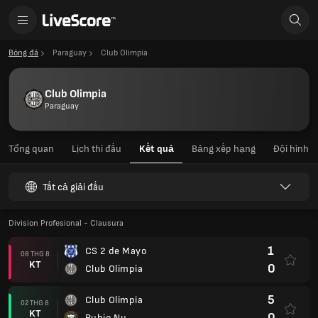
Bóng đá
Paraguay
Club Olimpia
Club Olimpia
Paraguay
Tổng quan
Lịch thi đấu
Kết quả
Bảng xếp hạng
Đội hình
Tất cả giải đấu
Division Profesional - Clausura
1
CS 2 de Mayo
08 THG 8
KT
0
Club Olimpia
5
Club Olimpia
02 THG 8
KT
0
Rubio Nu