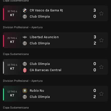
Copa Sudamericana
3
CR Vasco da Gama RJ
30 THG 4
KT
0
Club Olimpia
Division Profesional - Apertura
3
Libertad Asuncion
25 THG 4
KT
2
Club Olimpia
Copa Sudamericana
0
Club Olimpia
16 THG 4
KT
0
CA Barracas Central
Division Profesional - Apertura
0
Rubio Nu
12 THG 4
KT
2
Club Olimpia
Copa Sudamericana