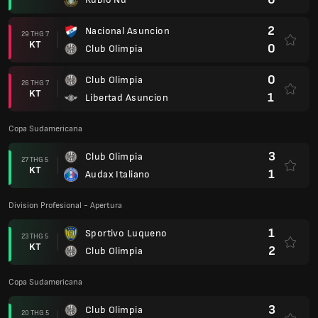
2
Nacional Asuncion
29 THG 7
KT
0
Club Olimpia
0
Club Olimpia
26 THG 7
KT
1
Libertad Asuncion
Copa Sudamericana
3
Club Olimpia
27 THG 5
KT
1
Audax Italiano
Division Profesional - Apertura
1
Sportivo Luqueno
23 THG 5
KT
2
Club Olimpia
Copa Sudamericana
3
Club Olimpia
20 THG 5