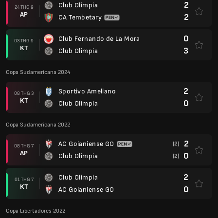
2
Club Olimpia
24 THG 9
AP
2
CA Tembetary
0
Club Fernando de La Mora
03 THG 9
KT
3
Club Olimpia
Copa Sudamericana 2024
2
Sportivo Ameliano
08 THG 3
KT
0
Club Olimpia
Copa Sudamericana 2022
2
AC Goianiense GO
(2)
08 THG 7
AP
0
Club Olimpia
(2)
2
Club Olimpia
01 THG 7
KT
0
AC Goianiense GO
Copa Libertadores 2022