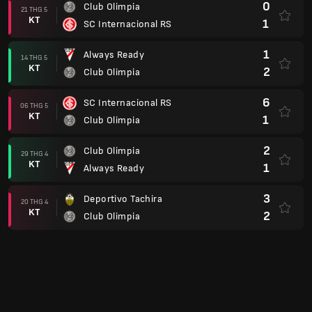
0
Club Olimpia
21 THG 5
KT
1
SC Internacional RS
1
Always Ready
14 THG 5
KT
2
Club Olimpia
6
SC Internacional RS
06 THG 5
KT
1
Club Olimpia
2
Club Olimpia
29 THG 4
KT
1
Always Ready
3
Deportivo Tachira
20 THG 4
KT
2
Club Olimpia