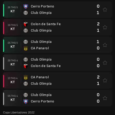
0
Cerro Porteno
26 THG 5
KT
1
Club Olimpia
2
Colon de Santa Fe
19 THG 5
KT
1
Club Olimpia
1
Club Olimpia
05 THG 5
KT
0
CA Penarol
0
Club Olimpia
29 THG 4
KT
0
Colon de Santa Fe
2
CA Penarol
13 THG 4
KT
1
Club Olimpia
0
Club Olimpia
05 THG 4
KT
0
Cerro Porteno
Copa Libertadores 2022