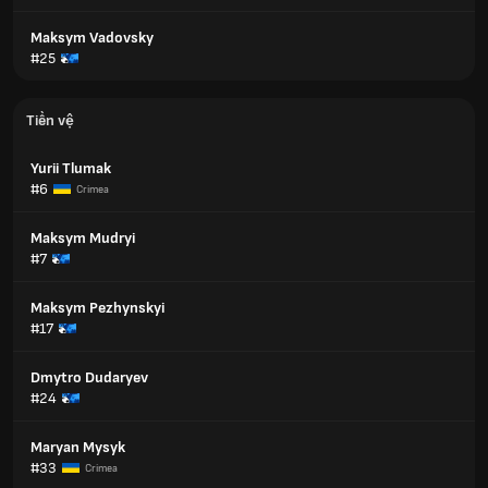
Maksym Vadovsky
#25
Tiền vệ
Yurii Tlumak
#6
Crimea
Maksym Mudryi
#7
Maksym Pezhynskyi
#17
Dmytro Dudaryev
#24
Maryan Mysyk
#33
Crimea