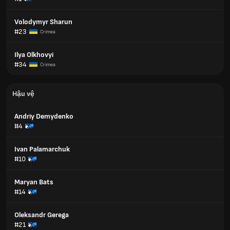
Volodymyr Sharun
#23
Crimea
Ilya Olkhovyi
#34
Crimea
Hậu vệ
Andriy Demydenko
#4
Ivan Palamarchuk
#10
Maryan Bats
#14
Oleksandr Gerega
#21