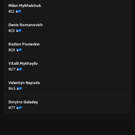
Milan Mykhalchuk
#11
Denis Romanovich
#15
Radion Posievkin
#18
Vitalii Mykhayliv
#27
Valentyn Napuda
#45
Dmytro Galadey
#77