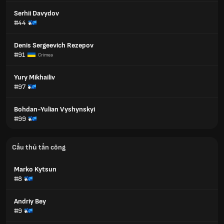
Serhii Davydov
#44
Denis Sergeevich Rezepov
#91
Crimea
Yury Mikhailiv
#97
Bohdan-Yulian Vyshynskyi
#99
Cầu thủ tấn công
Marko Kytsun
#8
Andriy Bey
#9