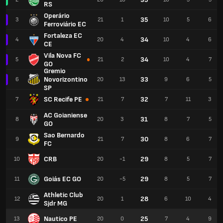
RS
Operário
35
3
21
1
10
5
6
Ferroviário EC
Fortaleza EC
34
4
20
4
10
4
6
CE
Vila Nova FC
34
5
21
2
10
4
7
GO
Gremio
Novorizontino
33
6
20
13
9
6
5
SP
SC Recife PE
32
7
21
7
7
11
3
AC Goianiense
31
8
20
3
8
7
5
GO
Sao Bernardo
30
9
21
7
8
6
7
FC
CRB
29
10
20
-1
8
5
7
Goiás EC GO
29
11
20
-5
8
5
7
Athletic Club
28
12
20
1
6
10
4
Sjdr MG
Nautico PE
25
13
20
0
7
4
9