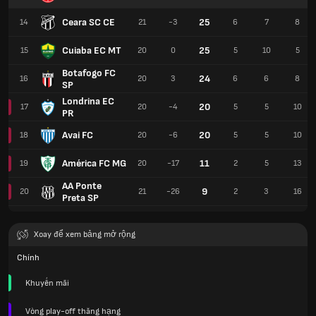
Ceara SC CE
25
14
21
-3
6
7
8
Cuiaba EC MT
25
15
20
0
5
10
5
Botafogo FC
24
16
20
3
6
6
8
SP
Londrina EC
20
17
20
-4
5
5
10
PR
Avai FC
20
18
20
-6
5
5
10
América FC MG
11
19
20
-17
2
5
13
AA Ponte
9
20
21
-26
2
3
16
Preta SP
Xoay để xem bảng mở rộng
Chính
Khuyến mãi
Vòng play-off thăng hạng