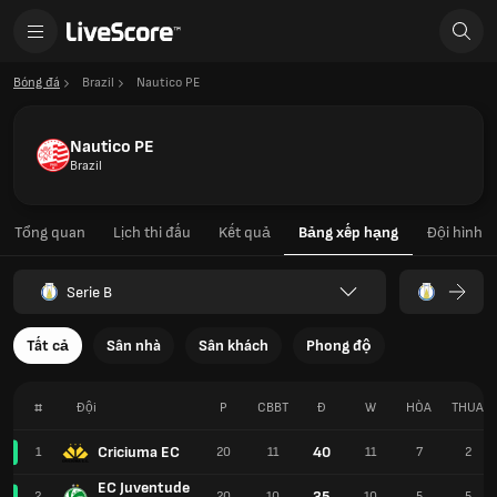
Bóng đá
Brazil
Nautico PE
Nautico PE
Brazil
Tổng quan
Lịch thi đấu
Kết quả
Bảng xếp hạng
Đội hình
Serie B
Tất cả
Sân nhà
Sân khách
Phong độ
#
Đội
P
CBBT
Đ
W
HÒA
THUA
Criciuma EC
40
1
20
11
11
7
2
EC Juventude
35
2
20
10
10
5
5