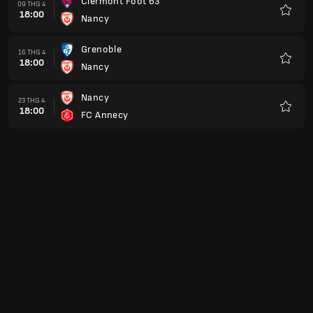
Clermont Foot 63
09 THG 4
18:00
Nancy
Yêu
thích
Grenoble
16 THG 4
18:00
Nancy
Yêu
thích
Nancy
23 THG 4
18:00
FC Annecy
Yêu
thích