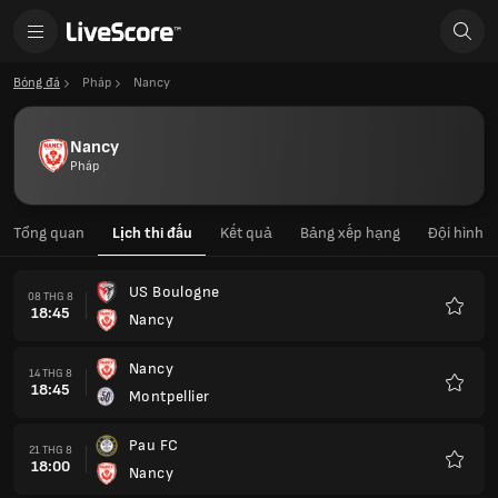
Bóng đá
Pháp
Nancy
Nancy
Pháp
Tổng quan
Lịch thi đấu
Kết quả
Bảng xếp hạng
Đội hình
US Boulogne
08 THG 8
18:45
Nancy
Yêu
thích
Nancy
14 THG 8
18:45
Montpellier
Yêu
thích
Pau FC
21 THG 8
18:00
Nancy
Yêu
thích