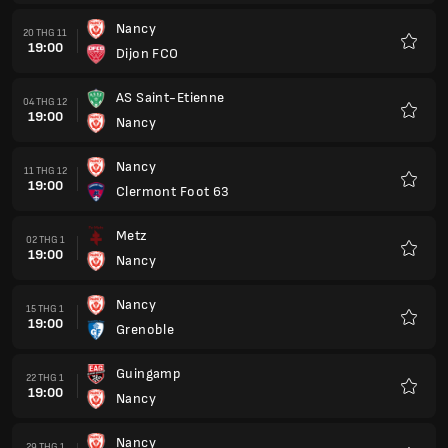
thích
Nancy
20 THG 11
19:00
Dijon FCO
Yêu
thích
AS Saint-Etienne
04 THG 12
19:00
Nancy
Yêu
thích
Nancy
11 THG 12
19:00
Clermont Foot 63
Yêu
thích
Metz
02 THG 1
19:00
Nancy
Yêu
thích
Nancy
15 THG 1
19:00
Grenoble
Yêu
thích
Guingamp
22 THG 1
19:00
Nancy
Yêu
thích
Nancy
29 THG 1