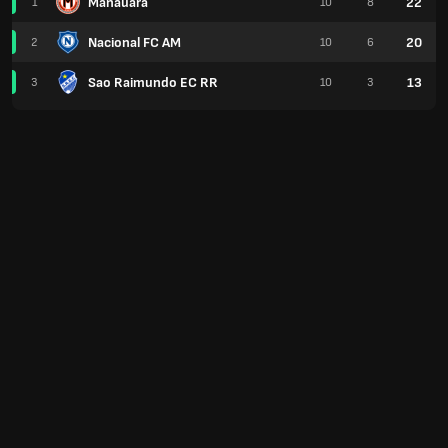
Manauara
22
1
10
8
Nacional FC AM
20
2
10
6
Sao Raimundo EC RR
13
3
10
3