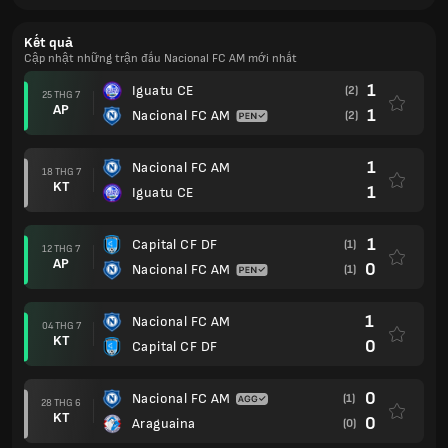
Kết quả
Cập nhật những trận đấu Nacional FC AM mới nhất
1
Iguatu CE
(2)
25 THG 7
AP
1
Nacional FC AM
(2)
1
Nacional FC AM
18 THG 7
KT
1
Iguatu CE
1
Capital CF DF
(1)
12 THG 7
AP
0
Nacional FC AM
(1)
1
Nacional FC AM
04 THG 7
KT
0
Capital CF DF
0
Nacional FC AM
(1)
28 THG 6
KT
0
Araguaina
(0)