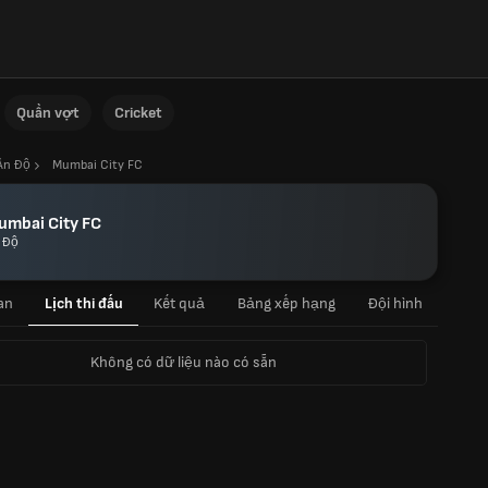
Quần vợt
Cricket
Ấn Độ
Mumbai City FC
umbai City FC
 Độ
an
Lịch thi đấu
Kết quả
Bảng xếp hạng
Đội hình
Không có dữ liệu nào có sẵn