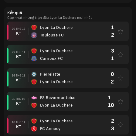
Kết quả
Cập nhật những trận đấu Lyon La Duchere mới nhất
1
Lyon La Duchere
20 THG 12
KT
2
Toulouse FC
3
Lyon La Duchere
29 THG 11
KT
1
Carnoux FC
0
Pierrelatte
16 THG 11
KT
2
Lyon La Duchere
1
ES Revermontoise
25 THG 10
KT
10
Lyon La Duchere
2
Lyon La Duchere
18 THG 11
KT
3
FC Annecy