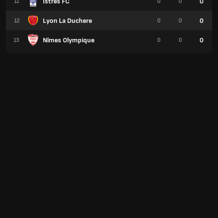
Istres FC
0
11
0
0
Lyon La Duchere
0
12
0
0
Nîmes Olympique
0
13
0
0