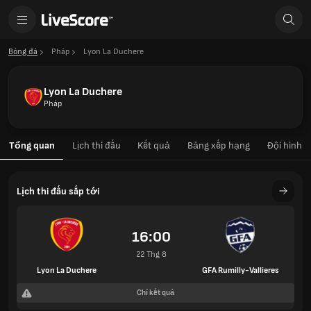
Bóng đá
Pháp
Lyon La Duchere
Lyon La Duchere
Pháp
Tổng quan
Lịch thi đấu
Kết quả
Bảng xếp hạng
Đội hình
Lịch thi đấu sắp tới
16:00
22 Thg 8
Lyon La Duchere
GFA Rumilly-Vallieres
Chỉ kết quả