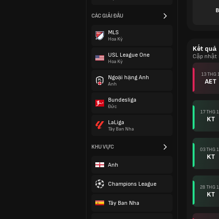
B
CÁC GIẢI ĐẤU
MLS
Hoa Kỳ
Kết quả
USL League One
Cập nhật 
Hoa Kỳ
13 THG 
Ngoại hạng Anh
AET
Anh
Bundesliga
Đức
17 THG 1
KT
LaLiga
Tây Ban Nha
KHU VỰC
03 THG 
KT
Anh
Champions League
28 THG 
KT
Tây Ban Nha