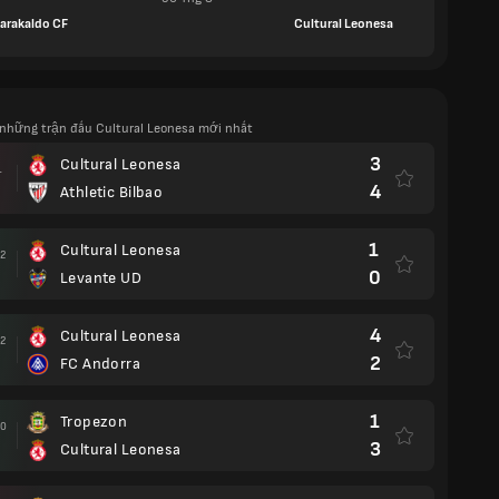
arakaldo CF
Cultural Leonesa
những trận đấu Cultural Leonesa mới nhất
3
Cultural Leonesa
1
4
Athletic Bilbao
1
Cultural Leonesa
2
0
Levante UD
4
Cultural Leonesa
12
2
FC Andorra
1
Tropezon
10
3
Cultural Leonesa