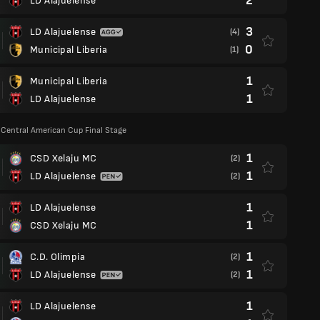
2
LD Alajuelense
3
LD Alajuelense
(4)
0
Municipal Liberia
(1)
1
Municipal Liberia
1
LD Alajuelense
entral American Cup Final Stage
1
CSD Xelaju MC
(2)
1
LD Alajuelense
(2)
1
LD Alajuelense
1
CSD Xelaju MC
1
C.D. Olimpia
(2)
1
LD Alajuelense
(2)
1
LD Alajuelense