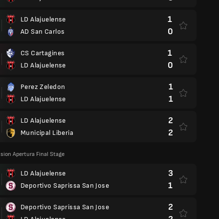
1
LD Alajuelense
0
AD San Carlos
1
CS Cartagines
0
LD Alajuelense
1
Perez Zeledon
1
LD Alajuelense
2
LD Alajuelense
2
Municipal Liberia
ision Apertura Final Stage
3
LD Alajuelense
1
Deportivo Saprissa San Jose
2
Deportivo Saprissa San Jose