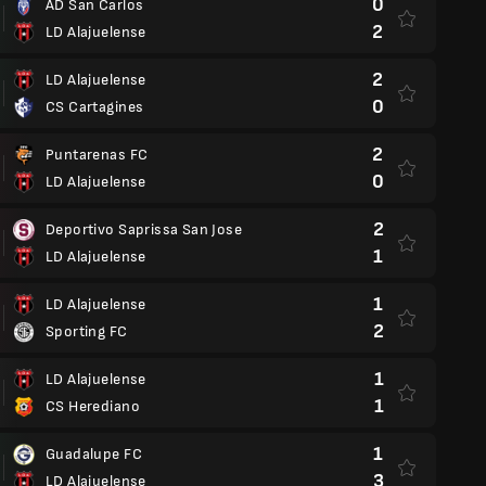
0
AD San Carlos
2
LD Alajuelense
2
LD Alajuelense
0
CS Cartagines
2
Puntarenas FC
0
LD Alajuelense
2
Deportivo Saprissa San Jose
1
LD Alajuelense
1
LD Alajuelense
2
Sporting FC
1
LD Alajuelense
1
CS Herediano
1
Guadalupe FC
3
LD Alajuelense