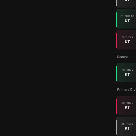
01 THG 10
KT
24 THG 9
KT
Recopa
20 THG 7
KT
Primera Div
29 THG 5
KT
25 THG 5
KT