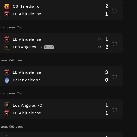
2
CS Herediano
1
LD Alajuelense
hampions Cup
1
LD Alajuelense
(2)
2
Los Angeles FC
(3)
ision: Kết thúc
3
LD Alajuelense
0
Perez Zeledon
hampions Cup
1
Los Angeles FC
1
LD Alajuelense
ision: Kết thúc