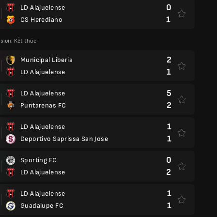
0
LD Alajuelense
1
CS Herediano
ision: Kết thúc
2
Municipal Liberia
1
LD Alajuelense
5
LD Alajuelense
2
Puntarenas FC
1
LD Alajuelense
1
Deportivo Saprissa San Jose
0
Sporting FC
2
LD Alajuelense
1
LD Alajuelense
1
Guadalupe FC