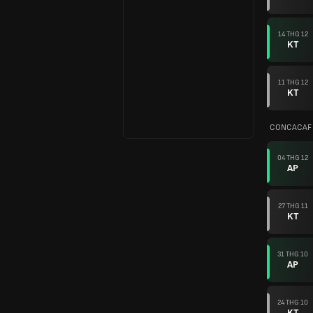
14 THG 12
KT
11 THG 12
KT
CONCACAF C
04 THG 12
AP
27 THG 11
KT
31 THG 10
AP
24 THG 10
KT