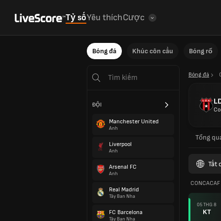
Tỷ số
Yêu thích
Cược
Bóng đá
Khúc côn cầu
Bóng rổ
Bóng đá
LD
ĐỘI
Co
Manchester United
Anh
Tổng qu
Liverpool
Anh
Tất 
Arsenal FC
Anh
CONCACAF C
Real Madrid
Tây Ban Nha
05 THG 8
KT
FC Barcelona
Tây Ban Nha