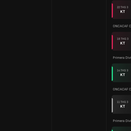
22 THG 3
KT
ONCACAF C
18 THG 3
KT
Primera Div
14 THG 3
KT
ONCACAF C
11 THG 3
KT
Primera Div