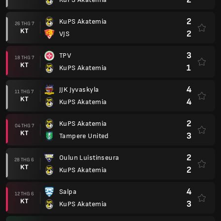
2
KuPS Akatemia
26 THG 7
KT
2
VJS
3
TPV
18 THG 7
KT
1
KuPS Akatemia
4
JJK Jyvaskyla
11 THG 7
KT
4
KuPS Akatemia
2
KuPS Akatemia
04 THG 7
KT
3
Tampere United
2
Oulun Luistinseura
28 THG 6
KT
2
KuPS Akatemia
4
Salpa
12 THG 6
KT
3
KuPS Akatemia