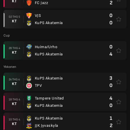
KT
2
FC Jazz
0
VJS
02 THG 5
KT
0
KuPS Akatemia
Cup
0
Huima/Urho
28 THG 4
KT
4
KuPS Akatemia
Ykkonen
3
KuPS Akatemia
24 THG 4
KT
0
TPV
4
Tampere United
18 THG 4
KT
0
KuPS Akatemia
1
KuPS Akatemia
10 THG 4
KT
2
JJK Jyvaskyla