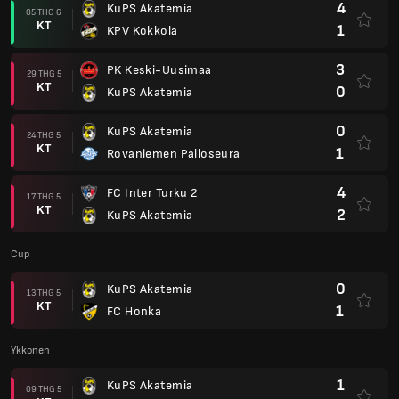
4
KuPS Akatemia
05 THG 6
KT
1
KPV Kokkola
3
PK Keski-Uusimaa
29 THG 5
KT
0
KuPS Akatemia
0
KuPS Akatemia
24 THG 5
KT
1
Rovaniemen Palloseura
4
FC Inter Turku 2
17 THG 5
KT
2
KuPS Akatemia
Cup
0
KuPS Akatemia
13 THG 5
KT
1
FC Honka
Ykkonen
1
KuPS Akatemia
09 THG 5