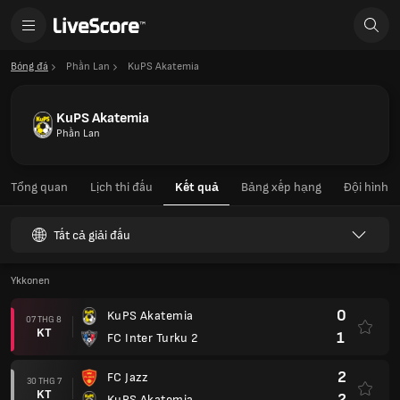
Bóng đá
Phần Lan
KuPS Akatemia
KuPS Akatemia
Phần Lan
Tổng quan
Lịch thi đấu
Kết quả
Bảng xếp hạng
Đội hình
Tất cả giải đấu
Ykkonen
0
KuPS Akatemia
07 THG 8
KT
1
FC Inter Turku 2
2
FC Jazz
30 THG 7
KT
2
KuPS Akatemia