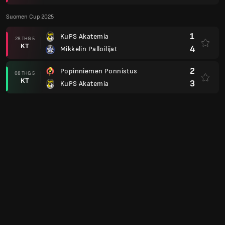
Suomen Cup 2025
1
KuPS Akatemia
28 THG 5
KT
4
Mikkelin Palloilijat
2
Popinniemen Ponnistus
08 THG 5
KT
3
KuPS Akatemia