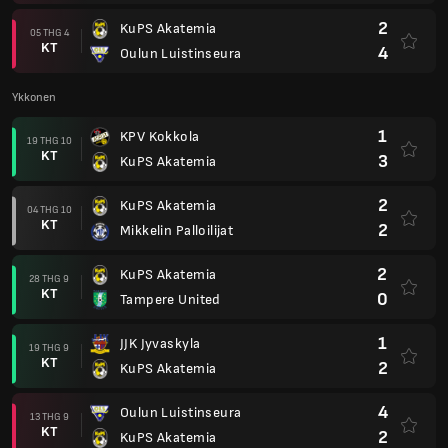
2
KuPS Akatemia
05 THG 4
KT
4
Oulun Luistinseura
Ykkonen
1
KPV Kokkola
19 THG 10
KT
3
KuPS Akatemia
2
KuPS Akatemia
04 THG 10
KT
2
Mikkelin Palloilijat
2
KuPS Akatemia
28 THG 9
KT
0
Tampere United
1
JJK Jyvaskyla
19 THG 9
KT
2
KuPS Akatemia
4
Oulun Luistinseura
13 THG 9
KT
2
KuPS Akatemia