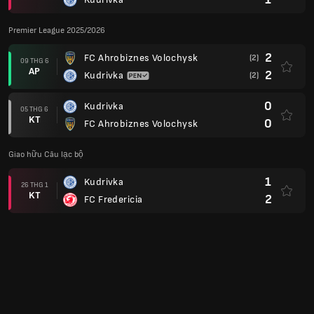
Premier League 2025/2026
2
FC Ahrobiznes Volochysk
(2)
09 THG 6
AP
2
Kudrivka
(2)
0
Kudrivka
05 THG 6
KT
0
FC Ahrobiznes Volochysk
Giao hữu Câu lạc bộ
1
Kudrivka
26 THG 1
KT
2
FC Fredericia