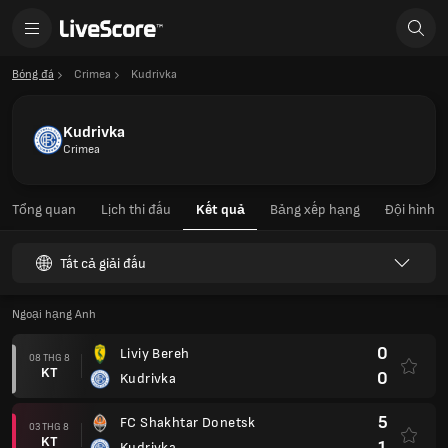
Bóng đá
Crimea
Kudrivka
Kudrivka
Crimea
Tổng quan
Lịch thi đấu
Kết quả
Bảng xếp hạng
Đội hình
Tất cả giải đấu
Ngoại hạng Anh
0
Liviy Bereh
08 THG 8
KT
0
Kudrivka
5
FC Shakhtar Donetsk
03 THG 8
KT
1
Kudrivka