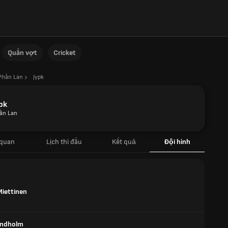
Quần vợt
Cricket
Phần Lan
Jypk
pk
ần Lan
 quan
Lịch thi đấu
Kết quả
Đội hình
Miettinen
indholm