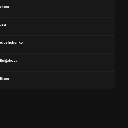
uvinen
usu
Todoshchenko
 Bulgakova
llinen