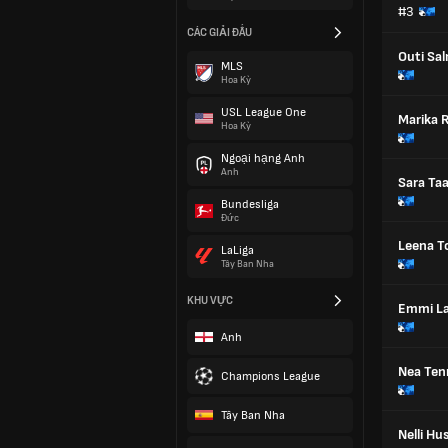
#3
CÁC GIẢI ĐẤU
Outi Sal
MLS
Hoa Kỳ
USL League One
Marika 
Hoa Kỳ
Ngoại hạng Anh
Anh
Sara Ta
Bundesliga
Đức
Leena T
LaLiga
Tây Ban Nha
KHU VỰC
Emmi La
Anh
Nea Ten
Champions League
Tây Ban Nha
Nelli Hu