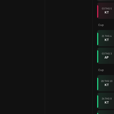
03 THG 5
KT
Cup
21 THG 4
KT
03 THG 3
AP
Cup
28 THG 10
KT
24 THG 9
KT