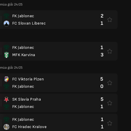
 mùa giải 24/25
2
FK Jablonec
1
FC Slovan Liberec
1
FK Jablonec
3
MFK Karvina
 mùa giải 24/25
5
FC Viktoria Plzen
0
FK Jablonec
5
SK Slavia Praha
1
FK Jablonec
1
FK Jablonec
1
FC Hradec Kralove