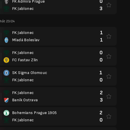
0
FK Admira Prague
3
FK Jablonec
Nhất 23/24
1
FK Jablonec
1
Mladá Boleslav
0
FK Jablonec
0
FC Fastav Zlin
1
SK Sigma Olomouc
0
FK Jablonec
2
FK Jablonec
3
Baník Ostrava
2
Bohemians Prague 1905
0
FK Jablonec