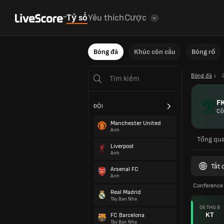
Tỷ số
Yêu thích
Cược
Bóng đá
Khúc côn cầu
Bóng rổ
Bóng đá
FK
ĐỘI
Cộ
Manchester United
Anh
Tổng qu
Liverpool
Anh
Tất 
Arsenal FC
Anh
Conference 
Real Madrid
Tây Ban Nha
06 THG 8
KT
FC Barcelona
Tây Ban Nha