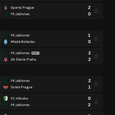
2
Sparta Prague
0
FK Jablonec
1
FK Jablonec
0
Mladá Boleslav
2
FK Jablonec
2
SK Slavia Praha
2
FK Jablonec
1
Dukla Prague
0
FC Hlinsko
2
FK Jablonec