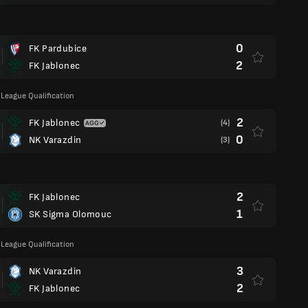
0
FK Pardubice
2
FK Jablonec
League Qualification
2
FK Jablonec
(4)
0
NK Varazdin
(3)
2
FK Jablonec
1
SK Sigma Olomouc
League Qualification
3
NK Varazdin
2
FK Jablonec