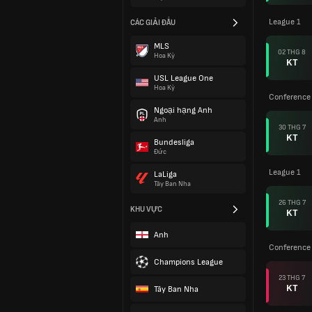
League 1
CÁC GIẢI ĐẤU
MLS
02 THG 8
Hoa Kỳ
KT
USL League One
Hoa Kỳ
Conference 
Ngoại hạng Anh
Anh
30 THG 7
KT
Bundesliga
Đức
League 1
LaLiga
Tây Ban Nha
26 THG 7
KHU VỰC
KT
Anh
Conference 
Champions League
23 THG 7
KT
Tây Ban Nha