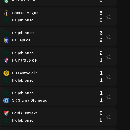
0
MFK Karvina
3
Sparta Prague
0
FK Jablonec
3
FK Jablonec
2
FK Teplice
2
FK Jablonec
1
FK Pardubice
1
FC Fastav Zlin
1
FK Jablonec
1
FK Jablonec
1
SK Sigma Olomouc
0
Baník Ostrava
1
FK Jablonec