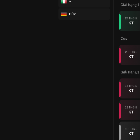
Ý
Giải hạng 1
Đức
24 THG 5
KT
Cup
20 THG 5
KT
Giải hạng 1
17 THG 5
KT
13 THG 5
KT
10 THG 5
KT