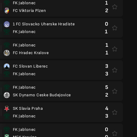
1
FK Jablonec
2
FC Viktoria Plzen
0
1 FC Slovacko Uherske Hradiste
1
FK Jablonec
1
FK Jablonec
1
FC Hradec Kralove
3
FC Slovan Liberec
3
FK Jablonec
5
FK Jablonec
2
SK Dynamo Ceske Budejovice
4
SK Slavia Praha
3
FK Jablonec
0
FK Jablonec