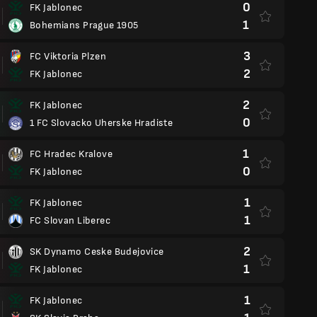
0
FK Jablonec
1
Bohemians Prague 1905
3
FC Viktoria Plzen
2
FK Jablonec
2
FK Jablonec
0
1 FC Slovacko Uherske Hradiste
1
FC Hradec Kralove
0
FK Jablonec
1
FK Jablonec
1
FC Slovan Liberec
2
SK Dynamo Ceske Budejovice
1
FK Jablonec
1
FK Jablonec