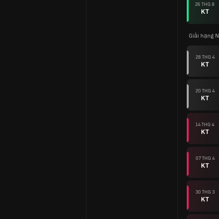
26 THG 8
KT
Giải hạng 
28 THG 4
KT
20 THG 4
KT
14 THG 4
KT
07 THG 4
KT
30 THG 3
KT