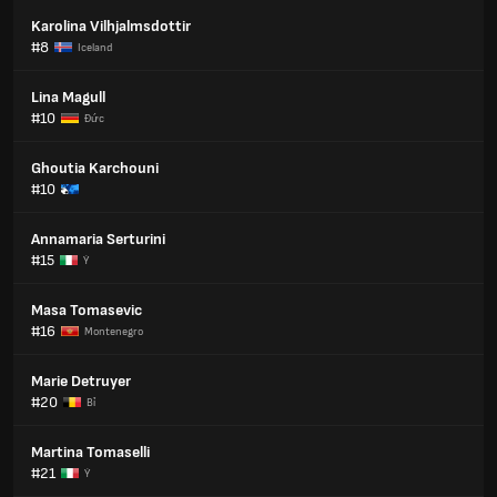
Karolina Vilhjalmsdottir
#8
Iceland
Lina Magull
#10
Đức
Ghoutia Karchouni
#10
Annamaria Serturini
#15
Ý
Masa Tomasevic
#16
Montenegro
Marie Detruyer
#20
Bỉ
Martina Tomaselli
#21
Ý