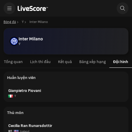
Bóng đá
Ý
Inter Milano
Inter Milano
Ý
Tổng quan
Lịch thi đấu
Kết quả
Bảng xếp hạng
Đội hình
Huấn luyện viên
Gianpietro Piovani
Ý
Thủ môn
Cecilia Ran Runarsdottir
#1
Iceland