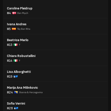
Caroline Pleidrup
#4
Đan Mạch
Ivana Andres
#5
Tây Ban Nha
Beatrice Merlo
#13
Ý
Chiara Robustellini
#14
Ý
Lisa Alborghetti
#19
Marija Ana Milinkovic
#24
Bosnia & Herzegovina
Sofia Verrini
#28