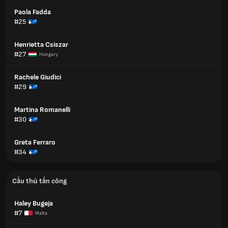
Paola Fadda
#25
Henrietta Csiszar
#27
Hungary
Rachele Giudici
#29
Martina Romanelli
#30
Greta Ferraro
#34
Cầu thủ tấn công
Haley Bugeja
#7
Malta