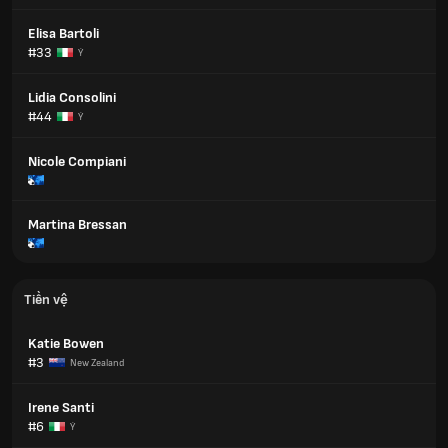
Elisa Bartoli
#33
Ý
Lidia Consolini
#44
Ý
Nicole Compiani
Martina Bressan
Tiền vệ
Katie Bowen
#3
New Zealand
Irene Santi
#6
Ý