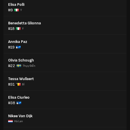
Elisa Polli
#9
Ý
Benedetta Glionna
#18
Ý
Annika Paz
#19
Olivia Schough
#22
Thụy Điển
Tessa Wullaert
#31
Bỉ
Elisa Ciurleo
#38
Nikee Van Dijk
Hà Lan