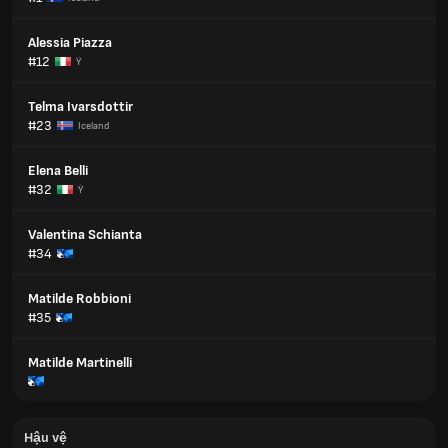
Alessia Piazza
#12
Ý
Telma Ivarsdottir
#23
Iceland
Elena Belli
#32
Ý
Valentina Schianta
#34
Matilde Robbioni
#35
Matilde Martinelli
Hậu vệ