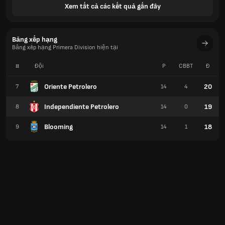
Xem tất cả các kết quả gần đây
Bảng xếp hạng
Bảng xếp hạng Primera Division hiện tại
#
Đội
P
CBBT
Đ
Oriente Petrolero
20
7
14
4
Independiente Petrolero
19
8
14
0
Blooming
18
9
14
1