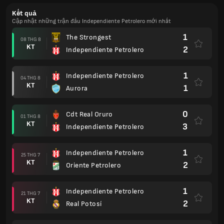
Kết quả
Cập nhật những trận đấu Independiente Petrolero mới nhất
1
The Strongest
08 THG 8
KT
2
Independiente Petrolero
1
Independiente Petrolero
04 THG 8
KT
1
Aurora
0
Cdt Real Oruro
01 THG 8
KT
3
Independiente Petrolero
1
Independiente Petrolero
25 THG 7
KT
2
Oriente Petrolero
1
Independiente Petrolero
21 THG 7
KT
2
Real Potosí