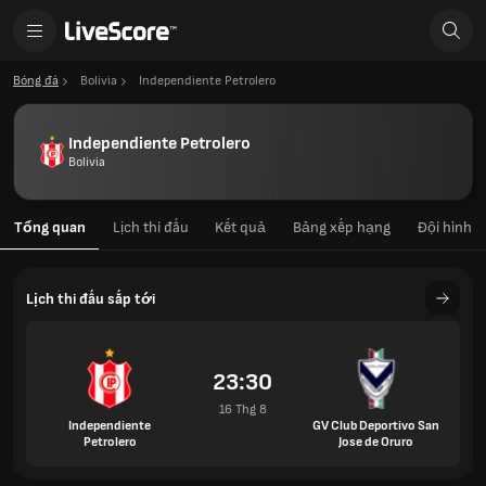
Bóng đá
Bolivia
Independiente Petrolero
Independiente Petrolero
Bolivia
Tổng quan
Lịch thi đấu
Kết quả
Bảng xếp hạng
Đội hình
Lịch thi đấu sắp tới
23:30
16 Thg 8
Independiente
GV Club Deportivo San
Petrolero
Jose de Oruro