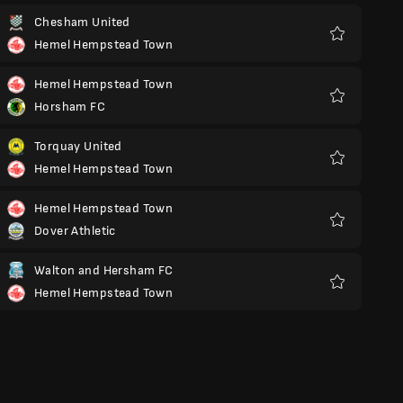
Chesham United
Hemel Hempstead Town
Yêu
thích
Hemel Hempstead Town
Horsham FC
Yêu
thích
Torquay United
Hemel Hempstead Town
Yêu
thích
Hemel Hempstead Town
Dover Athletic
Yêu
thích
Walton and Hersham FC
Hemel Hempstead Town
Yêu
thích