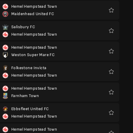
Hemel Hempstead Town
Maidenhead United FC
Yêu
thích
Salisbury FC
Hemel Hempstead Town
Yêu
thích
Hemel Hempstead Town
Weston Super Mare FC
Yêu
thích
Folkestone Invicta
Hemel Hempstead Town
Yêu
thích
Hemel Hempstead Town
Farnham Town
Yêu
thích
Ebbsfleet United FC
Hemel Hempstead Town
Yêu
thích
Hemel Hempstead Town