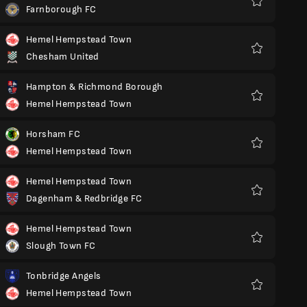
Farnborough FC
Yêu
thích
Hemel Hempstead Town
Chesham United
Yêu
thích
Hampton & Richmond Borough
Hemel Hempstead Town
Yêu
thích
Horsham FC
Hemel Hempstead Town
Yêu
thích
Hemel Hempstead Town
Dagenham & Redbridge FC
Yêu
thích
Hemel Hempstead Town
Slough Town FC
Yêu
thích
Tonbridge Angels
Hemel Hempstead Town
Yêu
thích