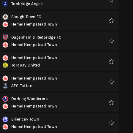
Tonbridge Angels
Yêu
thích
Slough Town FC
Hemel Hempstead Town
Yêu
thích
Dagenham & Redbridge FC
Hemel Hempstead Town
Yêu
thích
Hemel Hempstead Town
Torquay United
Yêu
thích
Hemel Hempstead Town
AFC Totton
Yêu
thích
Dorking Wanderers
Hemel Hempstead Town
Yêu
thích
Billericay Town
Hemel Hempstead Town
Yêu
thích