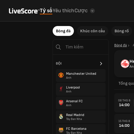
Tỷ số
Yêu thích
Cược
Bóng đá
Khúc côn cầu
Bóng rổ
Bóng đá
H
ĐỘI
An
Manchester United
Anh
Tổng qu
Liverpool
Anh
08 THG 8
Arsenal FC
14:00
Anh
Real Madrid
Tây Ban Nha
15 THG 8
14:00
FC Barcelona
Tây Ban Nha