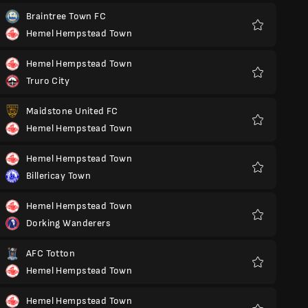
Braintree Town FC
Hemel Hempstead Town
Yêu
thích
Hemel Hempstead Town
Truro City
Yêu
thích
Maidstone United FC
Hemel Hempstead Town
Yêu
thích
Hemel Hempstead Town
Billericay Town
Yêu
thích
Hemel Hempstead Town
Dorking Wanderers
Yêu
thích
AFC Totton
Hemel Hempstead Town
Yêu
thích
Hemel Hempstead Town