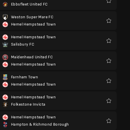
Ebbsfleet United FC
Yêu
thích
Weston Super Mare FC
Hemel Hempstead Town
Yêu
thích
Hemel Hempstead Town
Salisbury FC
Yêu
thích
Maidenhead United FC
Hemel Hempstead Town
Yêu
thích
Farnham Town
Hemel Hempstead Town
Yêu
thích
Hemel Hempstead Town
Folkestone Invicta
Yêu
thích
Hemel Hempstead Town
Hampton & Richmond Borough
Yêu
thích