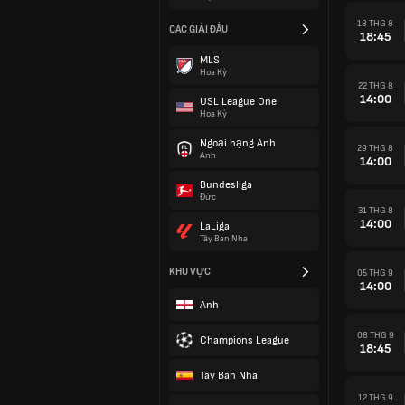
18 THG 8
CÁC GIẢI ĐẤU
18:45
MLS
Hoa Kỳ
22 THG 8
14:00
USL League One
Hoa Kỳ
Ngoại hạng Anh
29 THG 8
Anh
14:00
Bundesliga
Đức
31 THG 8
14:00
LaLiga
Tây Ban Nha
KHU VỰC
05 THG 9
14:00
Anh
08 THG 9
Champions League
18:45
Tây Ban Nha
12 THG 9