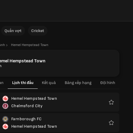
Quần vợt
Cricket
Anh
Hemel Hempstead Town
emel Hempstead Town
h
an
Lịch thi đấu
Kết quả
Bảng xếp hạng
Đội hình
Hemel Hempstead Town
Chelmsford City
Yêu
thích
Farnborough FC
Hemel Hempstead Town
Yêu
thích