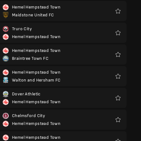
Hemel Hempstead Town
Maidstone United FC
Yêu
thích
Truro City
Hemel Hempstead Town
Yêu
thích
Hemel Hempstead Town
Braintree Town FC
Yêu
thích
Hemel Hempstead Town
Walton and Hersham FC
Yêu
thích
Dover Athletic
Hemel Hempstead Town
Yêu
thích
Chelmsford City
Hemel Hempstead Town
Yêu
thích
Hemel Hempstead Town