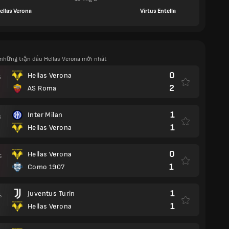
ellas Verona
Virtus Entella
những trận đấu Hellas Verona mới nhất
0
Hellas Verona
5
2
AS Roma
1
Inter Milan
5
1
Hellas Verona
0
Hellas Verona
5
1
Como 1907
1
Juventus Turin
5
1
Hellas Verona