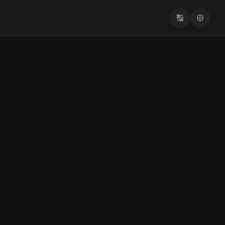
cầu thủ
Thống kê đội