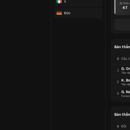
Ý
25 THG 
KT
Đức
Bàn thắ
#
Cầu 
G. O
1
Tiền đ
K. B
2
Tiền đ
G. N
3
Forwar
Bàn thắ
#
Đội