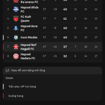
Ra`anana FC
Hapoel Afula
45
3
37
-19
11
12
14
FC
FC Kafr
41
4
37
-7
9
14
14
Qasim
Hapoel Acre
40
5
37
-8
8
16
13
FC
Ironi Modiin
40
6
37
-10
10
10
17
Hapoel Nof
37
7
37
-14
7
16
14
Hagalil FC
Hapoel
32
8
37
-21
6
14
17
Hadera FC
Xoay để xem bảng mở rộng
Chính
Trận play-off trụ hạng
Xuống hạng