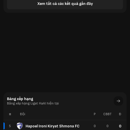
Xem tất cả các kết quả gần đây
Bảng xếp hạng
Bảng xếp hạng Ligat HaAl hiện tại
#
Đội
P
CBBT
Đ
Hapoel Ironi Kiryat Shmona FC
0
5
0
0