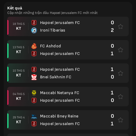
Kết quả
Cập nhật những trận đấu Hapoel Jerusalem FC mới nhất
0
Hapoel Jerusalem FC
18 THG 5
KT
2
Ironi Tiberias
0
FC Ashdod
13 THG 5
KT
1
Hapoel Jerusalem FC
1
Hapoel Jerusalem FC
10 THG 5
KT
0
Bnei Sakhnin FC
1
Maccabi Netanya FC
04 THG 5
KT
0
Hapoel Jerusalem FC
0
Maccabi Bney Reine
29 THG 4
KT
1
Hapoel Jerusalem FC