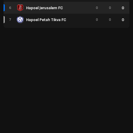
Hapoel Jerusalem FC
0
6
0
0
Hapoel Petah Tikva FC
0
7
0
0