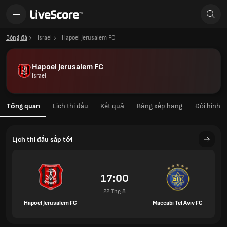
Bóng đá
Israel
Hapoel Jerusalem FC
Hapoel Jerusalem FC
Israel
Tổng quan
Lịch thi đấu
Kết quả
Bảng xếp hạng
Đội hình
Lịch thi đấu sắp tới
17:00
22 Thg 8
Hapoel Jerusalem FC
Maccabi Tel Aviv FC