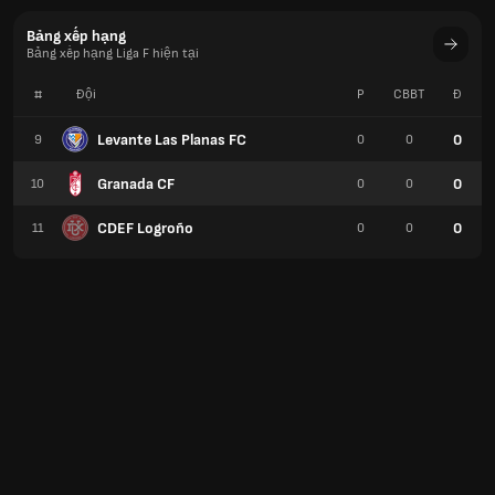
Bảng xếp hạng
Bảng xếp hạng Liga F hiện tại
#
Đội
P
CBBT
Đ
Levante Las Planas FC
0
9
0
0
Granada CF
0
10
0
0
CDEF Logroño
0
11
0
0