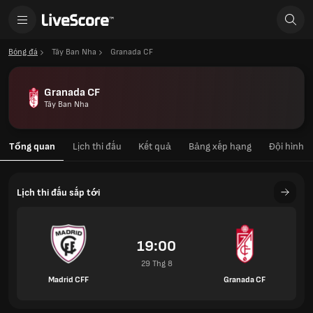
Bóng đá
Tây Ban Nha
Granada CF
Granada CF
Tây Ban Nha
Tổng quan
Lịch thi đấu
Kết quả
Bảng xếp hạng
Đội hình
Lịch thi đấu sắp tới
19:00
29 Thg 8
Madrid CFF
Granada CF