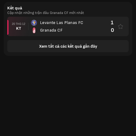
Kết quả
Cập nhật những trận đấu Granada CF mới nhất
1
Levante Las Planas FC
20 THG 12
KT
0
Granada CF
Xem tất cả các kết quả gần đây