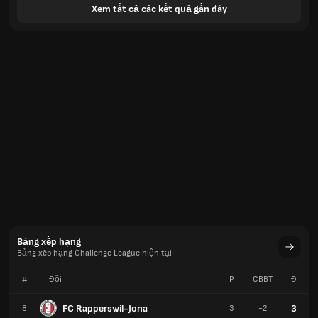
Xem tất cả các kết quả gần đây
Bảng xếp hạng
Bảng xếp hạng Challenge League hiện tại
#
Đội
P
CBBT
Đ
FC Rapperswil-Jona
3
8
3
-2