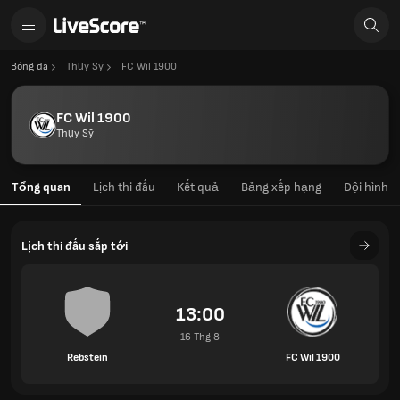
Bóng đá
Thụy Sỹ
FC Wil 1900
FC Wil 1900
Thụy Sỹ
Tổng quan
Lịch thi đấu
Kết quả
Bảng xếp hạng
Đội hình
Lịch thi đấu sắp tới
13:00
16 Thg 8
Rebstein
FC Wil 1900