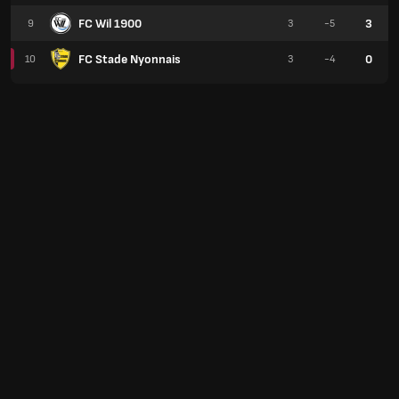
FC Wil 1900
3
9
3
-5
FC Stade Nyonnais
0
10
3
-4