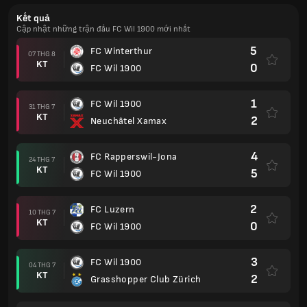
Kết quả
Cập nhật những trận đấu FC Wil 1900 mới nhất
5
FC Winterthur
07 THG 8
KT
0
FC Wil 1900
1
FC Wil 1900
31 THG 7
KT
2
Neuchâtel Xamax
4
FC Rapperswil-Jona
24 THG 7
KT
5
FC Wil 1900
2
FC Luzern
10 THG 7
KT
0
FC Wil 1900
3
FC Wil 1900
04 THG 7
KT
2
Grasshopper Club Zürich