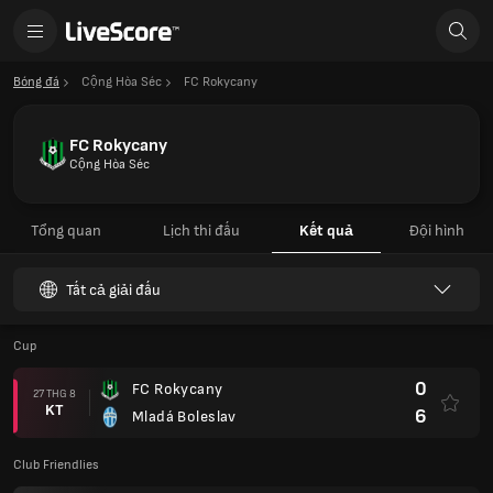
Bóng đá
Cộng Hòa Séc
FC Rokycany
FC Rokycany
Cộng Hòa Séc
Tổng quan
Lịch thi đấu
Kết quả
Đội hình
Tất cả giải đấu
Cup
0
FC Rokycany
27 THG 8
KT
6
Mladá Boleslav
Club Friendlies