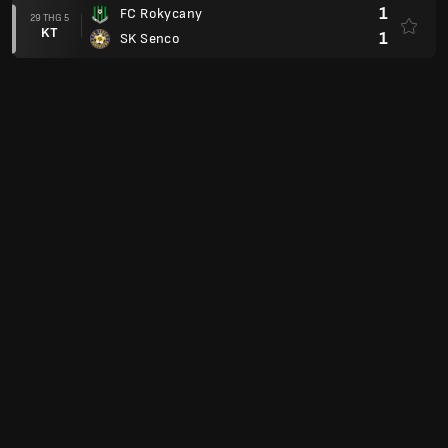
1
FC Rokycany
29 THG 5
KT
1
SK Senco