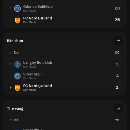
Odense Boldklub
28
1
Đan Mạch
FC Nordsjælland
26
4
Đan Mạch
Bàn thua
#
Đội
GC
Lyngby Boldklub
5
1
Đan Mạch
Silkeborg IF
4
2
Đan Mạch
FC Nordsjælland
1
9
Đan Mạch
Thẻ vàng
#
Đội
YC