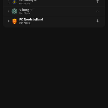
Broendby IF
7
1
Đan Mạch
Viborg FF
5
2
Đan Mạch
FC Nordsjælland
3
8
Đan Mạch