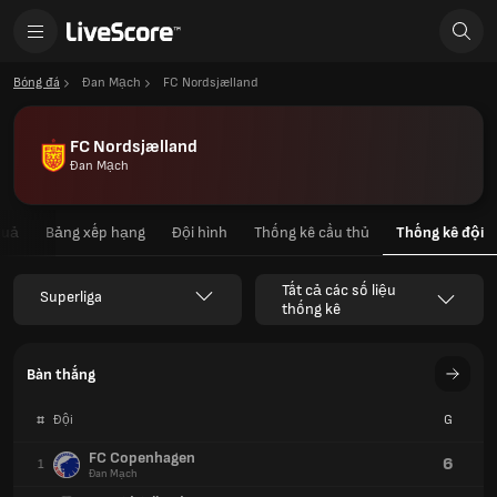
Bóng đá
Đan Mạch
FC Nordsjælland
FC Nordsjælland
Đan Mạch
quả
Bảng xếp hạng
Đội hình
Thống kê cầu thủ
Thống kê đội
Tất cả các số liệu
Superliga
thống kê
Bàn thắng
#
Đội
G
FC Copenhagen
6
1
Đan Mạch