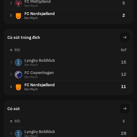
FC Midtjylland
5
2
Đan Mạch
FC Nordsjælland
2
5
Đan Mạch
Cú sút trúng đích
#
Đội
SoT
Lyngby Boldklub
15
1
Đan Mạch
FC Copenhagen
12
2
Đan Mạch
FC Nordsjælland
11
4
Đan Mạch
Cú sút
#
Đội
S
Lyngby Boldklub
28
1
Đan Mạch