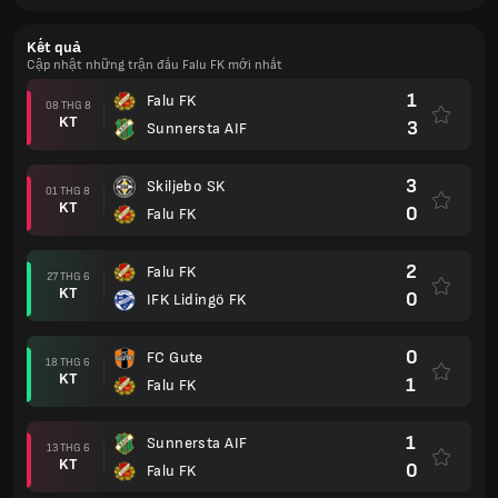
Kết quả
Cập nhật những trận đấu Falu FK mới nhất
1
Falu FK
08 THG 8
KT
3
Sunnersta AIF
3
Skiljebo SK
01 THG 8
KT
0
Falu FK
2
Falu FK
27 THG 6
KT
0
IFK Lidingö FK
0
FC Gute
18 THG 6
KT
1
Falu FK
1
Sunnersta AIF
13 THG 6
KT
0
Falu FK