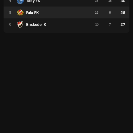
Taby FK
30
4
16
15
Falu FK
28
5
16
6
Enskede IK
27
6
15
7