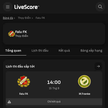
Bóng đá
Thụy Điển
Falu FK
Falu FK
Thụy Điển
Tổng quan
Lịch thi đấu
Kết quả
Bảng xếp hạng
Lịch thi đấu sắp tới
14:00
15 Thg 8
Falu FK
IK Franke
Chỉ kết quả