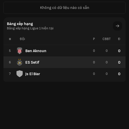
Không có dữ liệu nào có sẵn
Bảng xếp hạng
Bảng xếp hạng Ligue 1 hiện tại
#
Đội
P
CBBT
Đ
Ben Aknoun
0
5
0
0
ES Setif
0
6
0
0
Js El Biar
0
7
0
0