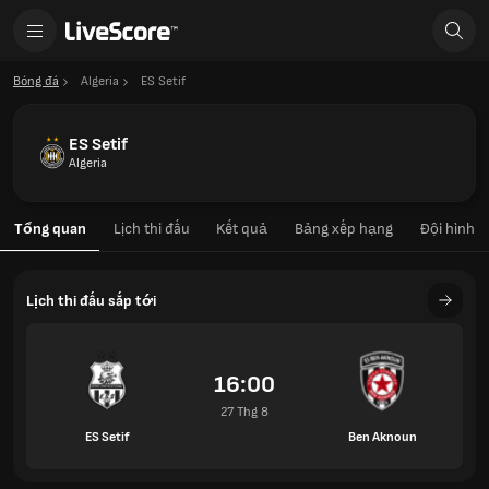
Bóng đá
Algeria
ES Setif
ES Setif
Algeria
Tổng quan
Lịch thi đấu
Kết quả
Bảng xếp hạng
Đội hình
Lịch thi đấu sắp tới
16:00
27 Thg 8
ES Setif
Ben Aknoun