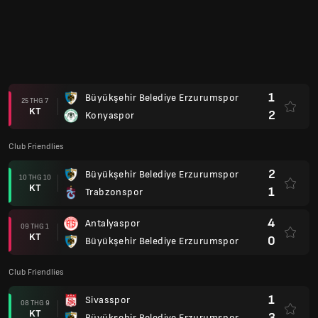
1
Büyükşehir Belediye Erzurumspor
25 THG 7
KT
2
Konyaspor
Club Friendlies
2
Büyükşehir Belediye Erzurumspor
10 THG 10
KT
1
Trabzonspor
4
Antalyaspor
09 THG 1
KT
0
Büyükşehir Belediye Erzurumspor
Club Friendlies
1
Sivasspor
08 THG 9
KT
3
Büyükşehir Belediye Erzurumspor