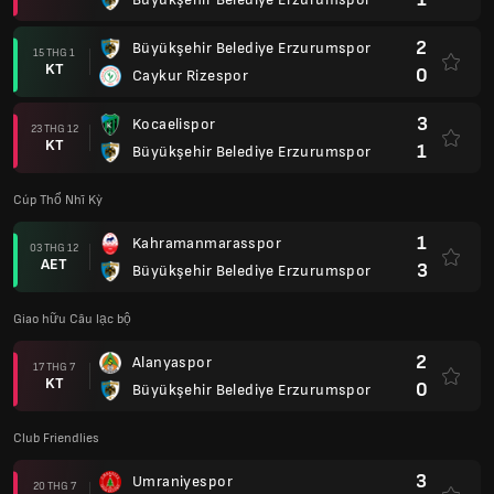
2
Büyükşehir Belediye Erzurumspor
15 THG 1
KT
0
Caykur Rizespor
3
Kocaelispor
23 THG 12
KT
1
Büyükşehir Belediye Erzurumspor
Cúp Thổ Nhĩ Kỳ
1
Kahramanmarasspor
03 THG 12
AET
3
Büyükşehir Belediye Erzurumspor
Giao hữu Câu lạc bộ
2
Alanyaspor
17 THG 7
KT
0
Büyükşehir Belediye Erzurumspor
Club Friendlies
3
Umraniyespor
20 THG 7