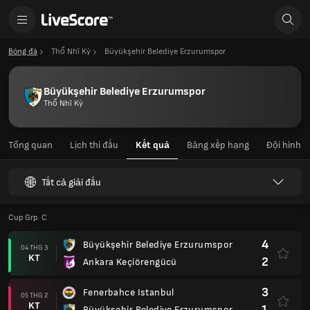
Bóng đá
Thổ Nhĩ Kỳ
Büyükşehir Belediye Erzurumspor
Büyükşehir Belediye Erzurumspor
Thổ Nhĩ Kỳ
Tổng quan
Lịch thi đấu
Kết quả
Bảng xếp hạng
Đội hình
Tất cả giải đấu
Cup Grp. C
4
Büyükşehir Belediye Erzurumspor
04 THG 3
KT
2
Ankara Keçiörengücü
3
Fenerbahce Istanbul
05 THG 2
KT
1
Büyükşehir Belediye Erzurumspor