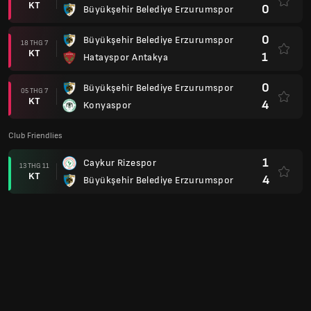
KT
0
Büyükşehir Belediye Erzurumspor
0
Büyükşehir Belediye Erzurumspor
18 THG 7
KT
1
Hatayspor Antakya
0
Büyükşehir Belediye Erzurumspor
05 THG 7
KT
4
Konyaspor
Club Friendlies
1
Caykur Rizespor
13 THG 11
KT
4
Büyükşehir Belediye Erzurumspor