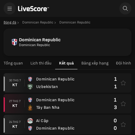
Bóng đá
Dominican Republic
Dominican Republic
Dominican Republic
Dominican Republic
Tổng quan
Lịch thi đấu
Kết quả
Bảng xếp hạng
Đội hình
1
Dominican Republic
30 THG 7
KT
1
Uzbekistan
1
Dominican Republic
27 THG 7
KT
3
Tây Ban Nha
0
Ai Cập
24 THG 7
KT
0
Dominican Republic