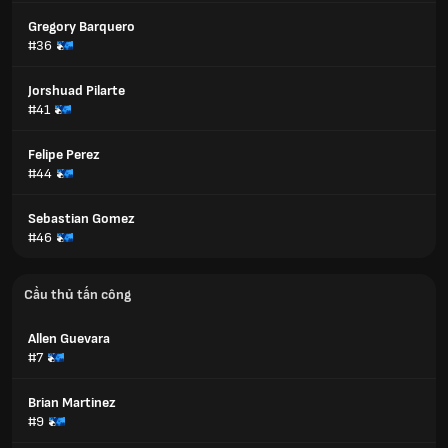
Gregory Barquero
#36
Jorshuad Pilarte
#41
Felipe Perez
#44
Sebastian Gomez
#46
Cầu thủ tấn công
Allen Guevara
#7
Brian Martinez
#9