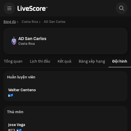
Bóng đá
Costa Rica
AD San Carlos
AD San Carlos
Costa Rica
Tổng quan
Lịch thi đấu
Kết quả
Bảng xếp hạng
Đội hình
Huấn luyện viên
Walter Centeno
Thủ môn
Jose Vega
#23