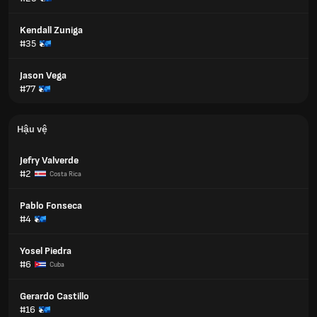
Kendall Zuniga
#35
Jason Vega
#77
Hậu vệ
Jefry Valverde
#2
Costa Rica
Pablo Fonseca
#4
Yosel Piedra
#6
Cuba
Gerardo Castillo
#16