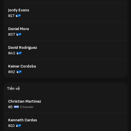
Jordy Evans
#17
Daniel Mora
#37
David Rodriguez
#43
Keiner Cordoba
#92
Tiền vệ
Christian Martinez
#5
El Salvador
Kenneth Cerdas
#10