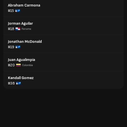
Abraham Carmona
#15
Jorman Aguilar
#18
Panama
Jonathan McDonald
#19
Juan Agualimpia
#20
Colombia
Kendall Gomez
#38