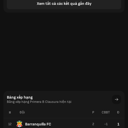
Xem tất cả các kết quả gần đây
Bảng xếp hạng
Bảng xếp hạng Primera B Clausura hiện tại
#
Đội
P
CBBT
Đ
Barranquilla FC
1
12
2
-1