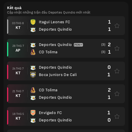
Kết quả
Cập nhật những trận đấu Deportes Quindio mới nhất
1
Itagui Leones FC
03 THG 8
KT
1
Deportes Quindio
2
Deportes Quindio
(3)
28 THG 7
AP
1
CD Tolima
(3)
0
Deportes Quindio
24 THG 7
KT
1
Boca Juniors De Cali
2
CD Tolima
21 THG 7
KT
1
Deportes Quindio
1
Envigado FC
18 THG 5
KT
0
Deportes Quindio