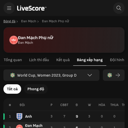
Bóng đá
Đan Mạch
Đan Mạch Phụ nữ
Đan Mạch Phụ nữ
Đan Mạch
Tổng quan
Lịch thi đấu
Kết quả
Bảng xếp hạng
Đội hình
World Cup, Women 2023, Group D
Tất cả
Phong độ
#
Đội
P
CBBT
Đ
W
HÒA
THUA
TH
Anh
9
1
3
7
3
0
0
Đan Mạch
6
2
3
2
2
0
1