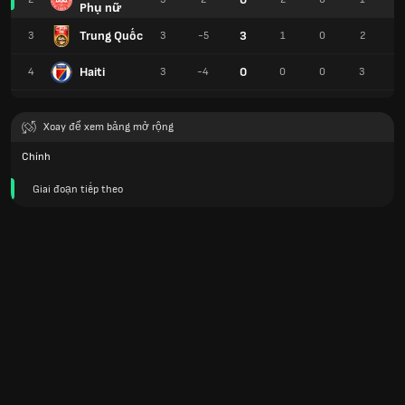
Phụ nữ
Trung Quốc
3
3
3
-5
1
0
2
2
Haiti
0
4
3
-4
0
0
3
Xoay để xem bảng mở rộng
Chính
Giai đoạn tiếp theo