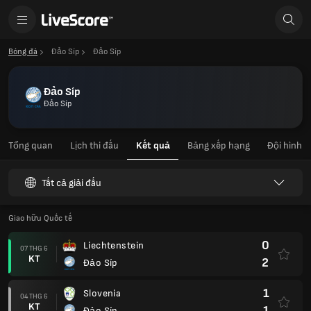
Bóng đá
Đảo Síp
Đảo Síp
Đảo Síp
Đảo Síp
Tổng quan
Lịch thi đấu
Kết quả
Bảng xếp hạng
Đội hình
Tất cả giải đấu
Giao hữu Quốc tế
0
Liechtenstein
07 THG 6
KT
2
Đảo Síp
1
Slovenia
04 THG 6
KT
1
Đảo Síp