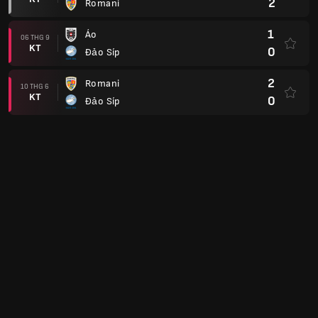
2
Romani
1
Áo
06 THG 9
KT
0
Đảo Síp
2
Romani
10 THG 6
KT
0
Đảo Síp