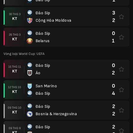
3
Đảo Síp
30 THG 3
KT
2
Cộng Hòa Moldova
0
Đảo Síp
26 THG 3
KT
1
Belarus
Vòng loại World Cup: UEFA
0
Đảo Síp
15 THG 11
KT
2
Áo
0
San Marino
12 THG 10
KT
4
Đảo Síp
2
Đảo Síp
09 THG 10
KT
2
Bosnia & Herzegovina
2
Đảo Síp
09 THG 9
KT