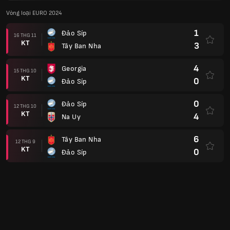
Vòng loại EURO 2024
1
Đảo Síp
16 THG 11
KT
3
Tây Ban Nha
4
Georgia
15 THG 10
KT
0
Đảo Síp
0
Đảo Síp
12 THG 10
KT
4
Na Uy
6
Tây Ban Nha
12 THG 9
KT
0
Đảo Síp