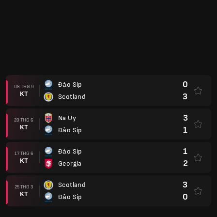
0
Đảo Síp
08 THG 9
KT
3
Scotland
3
Na Uy
20 THG 6
KT
1
Đảo Síp
1
Đảo Síp
17 THG 6
KT
2
Georgia
3
Scotland
25 THG 3
KT
0
Đảo Síp