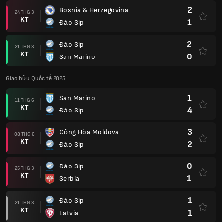
2
Bosnia & Herzegovina
24 THG 3
KT
1
Đảo Síp
2
Đảo Síp
21 THG 3
KT
0
San Marino
Giao hữu Quốc tế 2025
1
San Marino
11 THG 6
KT
4
Đảo Síp
3
Cộng Hòa Moldova
08 THG 6
KT
2
Đảo Síp
0
Đảo Síp
25 THG 3
KT
1
Serbia
1
Đảo Síp
21 THG 3
KT
1
Latvia