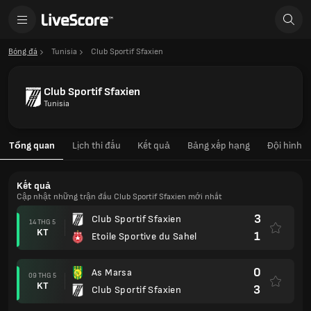
Bóng đá
Tunisia
Club Sportif Sfaxien
Club Sportif Sfaxien
Tunisia
Tổng quan
Lịch thi đấu
Kết quả
Bảng xếp hạng
Đội hình
Kết quả
Cập nhật những trận đấu Club Sportif Sfaxien mới nhất
3
Club Sportif Sfaxien
14 THG 5
KT
1
Etoile Sportive du Sahel
0
As Marsa
09 THG 5
KT
3
Club Sportif Sfaxien