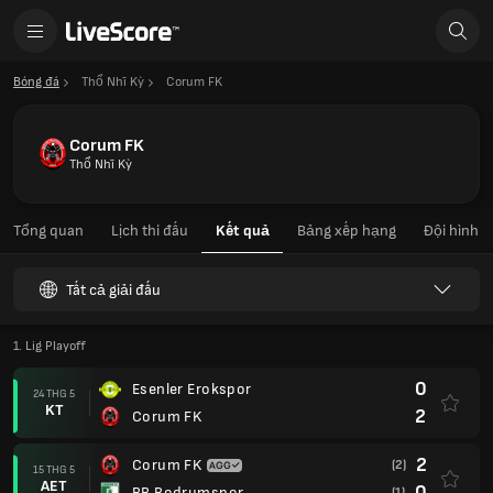
Bóng đá
Thổ Nhĩ Kỳ
Corum FK
Corum FK
Thổ Nhĩ Kỳ
Tổng quan
Lịch thi đấu
Kết quả
Bảng xếp hạng
Đội hình
Tất cả giải đấu
1. Lig Playoff
0
Esenler Erokspor
24 THG 5
KT
2
Corum FK
2
Corum FK
(2)
15 THG 5
AET
0
BB Bodrumspor
(1)