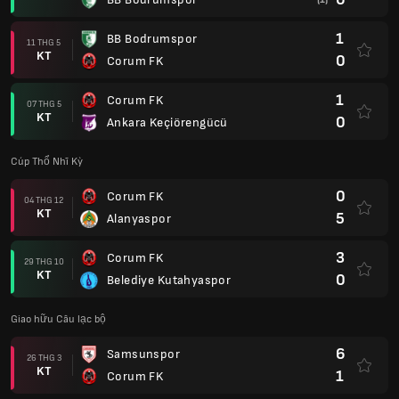
1
BB Bodrumspor
11 THG 5
KT
0
Corum FK
1
Corum FK
07 THG 5
KT
0
Ankara Keçiörengücü
Cúp Thổ Nhĩ Kỳ
0
Corum FK
04 THG 12
KT
5
Alanyaspor
3
Corum FK
29 THG 10
KT
0
Belediye Kutahyaspor
Giao hữu Câu lạc bộ
6
Samsunspor
26 THG 3
KT
1
Corum FK