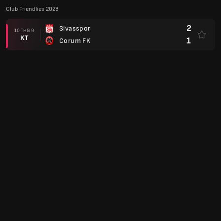
Club Friendlies 2023
2
Sivasspor
10 THG 9
KT
1
Corum FK