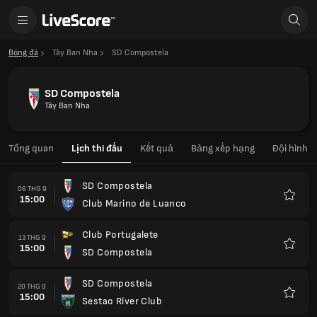
Bóng đá
Tây Ban Nha
SD Compostela
SD Compostela
Tây Ban Nha
Tổng quan
Lịch thi đấu
Kết quả
Bảng xếp hạng
Đội hình
SD Compostela
06 THG 9
15:00
Club Marino de Luanco
Yêu
thích
Club Portugalete
13 THG 9
15:00
SD Compostela
Yêu
thích
SD Compostela
20 THG 9
15:00
Sestao River Club
Yêu
thích