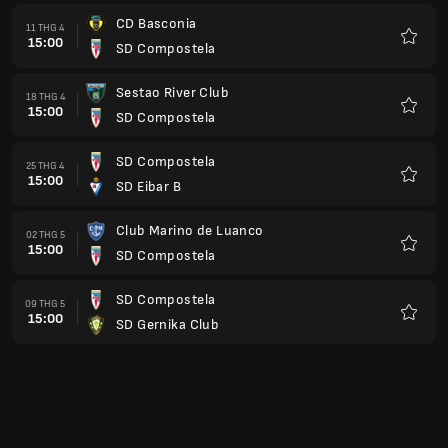
CD Basconia
11 THG 4
15:00
SD Compostela
Yêu
thích
Sestao River Club
18 THG 4
15:00
SD Compostela
Yêu
thích
SD Compostela
25 THG 4
15:00
SD Eibar B
Yêu
thích
Club Marino de Luanco
02 THG 5
15:00
SD Compostela
Yêu
thích
SD Compostela
09 THG 5
15:00
SD Gernika Club
Yêu
thích