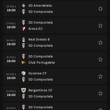
SD Amorebieta
10 THG 1
16:00
SD Compostela
Yêu
thích
SD Compostela
17 THG 1
16:00
Arosa SC
Yêu
thích
Real Oviedo B
24 THG 1
16:00
SD Compostela
Yêu
thích
SD Compostela
31 THG 1
16:00
Club Portugalete
Yêu
thích
Ourense CF
06 THG 2
16:00
SD Compostela
Yêu
thích
Bergantinos CF
14 THG 2
16:00
SD Compostela
Yêu
thích
SD Compostela
21 THG 2