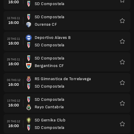
16:00
SD Compostela
Yêu
thích
SD Compostela
15 THG 11
16:00
Ourense CF
Yêu
thích
Deportivo Alaves B
22 THG 11
16:00
SD Compostela
Yêu
thích
SD Compostela
29 THG 11
16:00
Bergantinos CF
Yêu
thích
RS Gimnastica de Torrelavega
06 THG 12
16:00
SD Compostela
Yêu
thích
SD Compostela
13 THG 12
16:00
Rayo Cantabria
Yêu
thích
SD Gernika Club
20 THG 12
16:00
SD Compostela
Yêu
thích