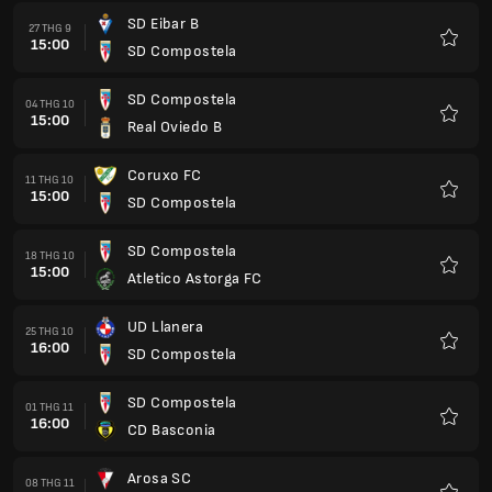
SD Eibar B
27 THG 9
15:00
SD Compostela
Yêu
thích
SD Compostela
04 THG 10
15:00
Real Oviedo B
Yêu
thích
Coruxo FC
11 THG 10
15:00
SD Compostela
Yêu
thích
SD Compostela
18 THG 10
15:00
Atletico Astorga FC
Yêu
thích
UD Llanera
25 THG 10
16:00
SD Compostela
Yêu
thích
SD Compostela
01 THG 11
16:00
CD Basconia
Yêu
thích
Arosa SC
08 THG 11