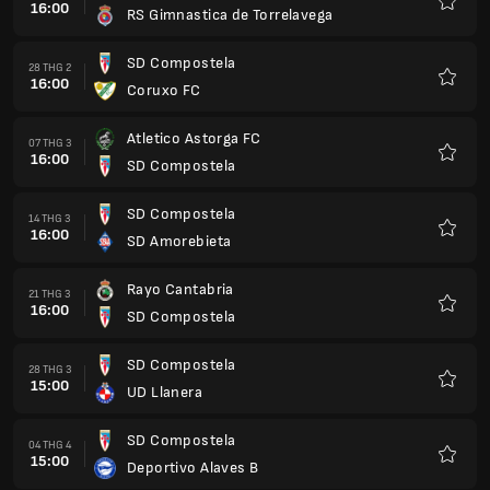
16:00
RS Gimnastica de Torrelavega
Yêu
thích
SD Compostela
28 THG 2
16:00
Coruxo FC
Yêu
thích
Atletico Astorga FC
07 THG 3
16:00
SD Compostela
Yêu
thích
SD Compostela
14 THG 3
16:00
SD Amorebieta
Yêu
thích
Rayo Cantabria
21 THG 3
16:00
SD Compostela
Yêu
thích
SD Compostela
28 THG 3
15:00
UD Llanera
Yêu
thích
SD Compostela
04 THG 4
15:00
Deportivo Alaves B
Yêu
thích