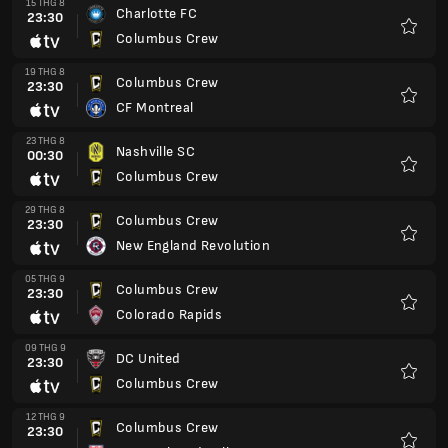
15 THG 8
Charlotte FC
23:30
Columbus Crew
Yêu
thích
19 THG 8
Columbus Crew
23:30
CF Montreal
Yêu
thích
23 THG 8
Nashville SC
00:30
Columbus Crew
Yêu
thích
29 THG 8
Columbus Crew
23:30
New England Revolution
Yêu
thích
05 THG 9
Columbus Crew
23:30
Colorado Rapids
Yêu
thích
09 THG 9
DC United
23:30
Columbus Crew
Yêu
thích
12 THG 9
Columbus Crew
23:30