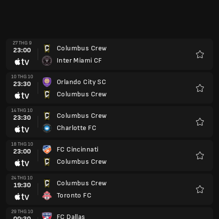
27 THG 9
Columbus Crew
23:00
Inter Miami CF
Yêu
thích
10 THG 10
Orlando City SC
23:30
Columbus Crew
Yêu
thích
14 THG 10
Columbus Crew
23:30
Charlotte FC
Yêu
thích
18 THG 10
FC Cincinnati
23:00
Columbus Crew
Yêu
thích
24 THG 10
Columbus Crew
19:30
Toronto FC
Yêu
thích
29 THG 10
FC Dallas
00:30