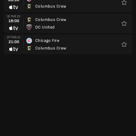
Columbus Crew
Yêu
thích
31 THG 10
Columbus Crew
18:00
DC United
Yêu
thích
07 THG 11
Chicago Fire
21:00
Columbus Crew
Yêu
thích