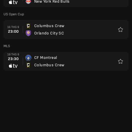
New York Red Bulls
Yêu
thích
US Open Cup
Columbus Crew
16 THG 9
23:00
Orlando City SC
Yêu
thích
MLS
19 THG 9
CF Montreal
23:30
Columbus Crew
Yêu
thích