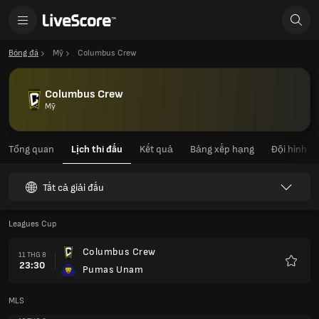
Bóng đá
Mỹ
Columbus Crew
Columbus Crew
Mỹ
Tổng quan
Lịch thi đấu
Kết quả
Bảng xếp hạng
Đội hình
Tất cả giải đấu
Leagues Cup
Columbus Crew
11 THG 8
23:30
Pumas Unam
Yêu
thích
MLS